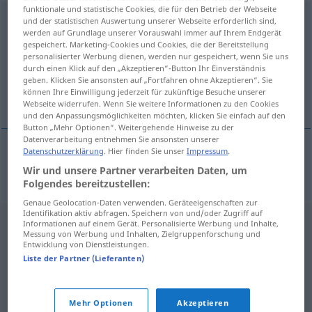
funktionale und statistische Cookies, die für den Betrieb der Webseite
moderieren
und der statistischen Auswertung unserer Webseite erforderlich sind,
werden auf Grundlage unserer Vorauswahl immer auf Ihrem Endgerät
gespeichert. Marketing-Cookies und Cookies, die der Bereitstellung
Übersicht aller Übersetzungen
personalisierter Werbung dienen, werden nur gespeichert, wenn Sie uns
(Für mehr Details die Übersetzung anklicken/antippen)
durch einen Klick auf den „Akzeptieren“-Button Ihr Einverständnis
geben. Klicken Sie ansonsten auf „Fortfahren ohne Akzeptieren“. Sie
können Ihre Einwilligung jederzeit für zukünftige Besuche unserer
司会をする
Webseite widerrufen. Wenn Sie weitere Informationen zu den Cookies
und den Anpassungsmöglichkeiten möchten, klicken Sie einfach auf den
Button „Mehr Optionen“. Weitergehende Hinweise zu der
Datenverarbeitung entnehmen Sie ansonsten unserer
Datenschutzerklärung
. Hier finden Sie unser
Impressum
.
司会をする
[shikai o suru]
moderieren
Wir und unsere Partner verarbeiten Daten, um
Folgendes bereitzustellen:
Genaue Geolocation-Daten verwenden. Geräteeigenschaften zur
Identifikation aktiv abfragen. Speichern von und/oder Zugriff auf
Informationen auf einem Gerät. Personalisierte Werbung und Inhalte,
Messung von Werbung und Inhalten, Zielgruppenforschung und
Entwicklung von Dienstleistungen.
Liste der Partner (Lieferanten)
Mehr Optionen
Akzeptieren