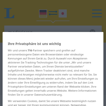
Ihre Privatsphäre ist uns wichtig
Deutsch-Japanisch Wörterbuch
moderieren
Wir und unsere
716
-Partner speichern und greifen auf
personenbezogene Daten wie Browserdaten oder eindeutige
Deutsch-Japanisch Übersetzung
Kennungen auf Ihrem Gerät zu. Durch Auswahl von Akzeptieren
aktivieren Sie Tracking-Technologien für die unter „Wir und unsere
für "moderieren"
Partner verarbeiten Daten, um Ihnen Dienste bereitzustellen“
aufgeführten Zwecke. Wenn Tracker deaktiviert sind, sind manche
Inhalte und Anzeigen möglicherweise nicht mehr so relevant für Sie. Sie
"moderieren" Japanisch
können dieses Menü jederzeit wieder aufrufen, um Ihre Einstellungen zu
ändern oder Ihre Einwilligung zu widerrufen, indem Sie auf den Link
Übersetzung
Privatsphäre-Einstellungen am unteren Rand der Webseite klicken. Ihre
Einstellungen gelten innerhalb unseres Website. Weitere Informationen
finden Sie in unserer Datenschutzerklärung.
„moderieren“
Wir verwenden Cookies, damit Sie unsere Webseite bestmöglich nutzen
und wir besser mit Ihnen kommunizieren können. Notwendige,