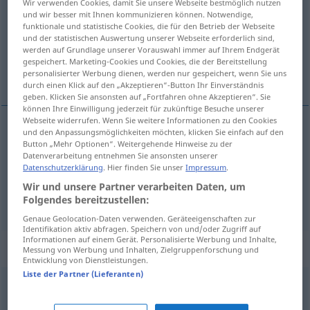
Wir verwenden Cookies, damit Sie unsere Webseite bestmöglich nutzen
und wir besser mit Ihnen kommunizieren können. Notwendige,
Übersicht aller Übersetzungen
funktionale und statistische Cookies, die für den Betrieb der Webseite
und der statistischen Auswertung unserer Webseite erforderlich sind,
(Für mehr Details die Übersetzung anklicken/antippen)
werden auf Grundlage unserer Vorauswahl immer auf Ihrem Endgerät
gespeichert. Marketing-Cookies und Cookies, die der Bereitstellung
位置, 層
personalisierter Werbung dienen, werden nur gespeichert, wenn Sie uns
durch einen Klick auf den „Akzeptieren“-Button Ihr Einverständnis
geben. Klicken Sie ansonsten auf „Fortfahren ohne Akzeptieren“. Sie
können Ihre Einwilligung jederzeit für zukünftige Besuche unserer
Webseite widerrufen. Wenn Sie weitere Informationen zu den Cookies
und den Anpassungsmöglichkeiten möchten, klicken Sie einfach auf den
位置
[ichi]
Lage
Button „Mehr Optionen“. Weitergehende Hinweise zu der
Datenverarbeitung entnehmen Sie ansonsten unserer
Datenschutzerklärung
. Hier finden Sie unser
Impressum
.
層
[sō]
Lage
Schicht
Wir und unsere Partner verarbeiten Daten, um
Folgendes bereitzustellen:
Genaue Geolocation-Daten verwenden. Geräteeigenschaften zur
Identifikation aktiv abfragen. Speichern von und/oder Zugriff auf
Informationen auf einem Gerät. Personalisierte Werbung und Inhalte,
Synonyme für "Lage"
Messung von Werbung und Inhalten, Zielgruppenforschung und
Entwicklung von Dienstleistungen.
Liste der Partner (Lieferanten)
Ebene
,
Schicht