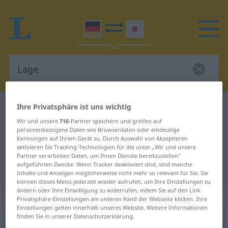
Ihre Privatsphäre ist uns wichtig
Deutsch-Japanisch Wörterbuch
Lage
Deutsch-Japanisch Übersetzung
Wir und unsere
716
-Partner speichern und greifen auf
personenbezogene Daten wie Browserdaten oder eindeutige
für "Lage"
Kennungen auf Ihrem Gerät zu. Durch Auswahl von Akzeptieren
aktivieren Sie Tracking-Technologien für die unter „Wir und unsere
Partner verarbeiten Daten, um Ihnen Dienste bereitzustellen“
aufgeführten Zwecke. Wenn Tracker deaktiviert sind, sind manche
"Lage" Japanisch Übersetzung
Inhalte und Anzeigen möglicherweise nicht mehr so relevant für Sie. Sie
können dieses Menü jederzeit wieder aufrufen, um Ihre Einstellungen zu
ändern oder Ihre Einwilligung zu widerrufen, indem Sie auf den Link
„Lage“
: weiblich
Privatsphäre-Einstellungen am unteren Rand der Webseite klicken. Ihre
Einstellungen gelten innerhalb unseres Website. Weitere Informationen
finden Sie in unserer Datenschutzerklärung.
Lage
f