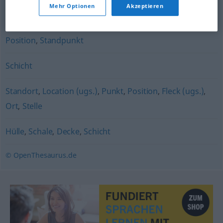
Mehr Optionen
Akzeptieren
Situation
,
Sachverhalt
,
Fall
,
Umstand
,
Zustand
Position
,
Standpunkt
Schicht
Standort
,
Location (ugs.)
,
Punkt
,
Position
,
Fleck (ugs.)
,
Ort
,
Stelle
Hülle
,
Schale
,
Decke
,
Schicht
© OpenThesaurus.de