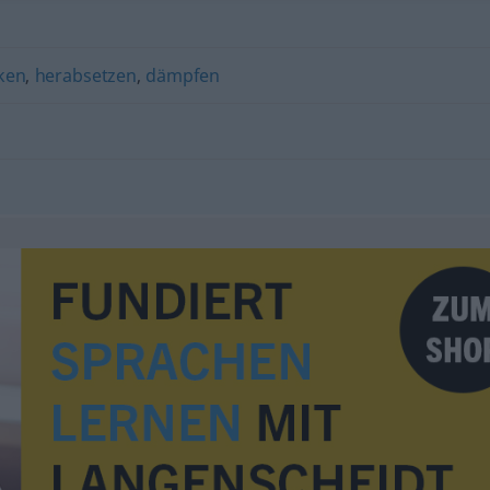
ken
,
herabsetzen
,
dämpfen