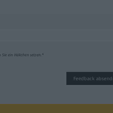
m Sie ein Häkchen setzen.*
Feedback absend