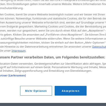
cken. Ihre Einstellungen gelten innerhalb unseres Website. Weitere Informationen fin
enschutzerklärung.
en Cookies, damit Sie unsere Webseite bestmöglich nutzen und wir besser mit Ihnen
en können. Notwendige, funktionale und statistische Cookies, die für den Betrieb d
tippen)
ischen Auswertung unserer Webseite erforderlich sind, werden auf Grundlage unserer
hrem Endgerät gespeichert. Marketing-Cookies und Cookies, die der Bereitstellung per
nen, werden nur gespeichert, wenn Sie uns durch einen Klick auf den „Akzeptieren“-
nis geben. Klicken Sie ansonsten auf „Fortfahren ohne Akzeptieren“. Sie können Ihre 
ür zukünftige Besuche unserer Webseite widerrufen. Wenn Sie weitere Informationen 
assungsmöglichkeiten möchten, klicken Sie einfach auf den Button „Mehr Optionen“
de Hinweise zu der Datenverarbeitung entnehmen Sie ansonsten unserer
Datenschut
 Sie unser
Impressum
.
kürzen
unsere Partner verarbeiten Daten, um Folgendes bereitzustellen:
ocation-Daten verwenden. Geräteeigenschaften zur Identifikation aktiv abfragen. Sp
griff auf Informationen auf einem Gerät. Personalisierte Werbung und Inhalte, Mes
 Inhalten, Zielgruppenforschung und Entwicklung von Dienstleistungen.
artner (Lieferanten)
Mehr Optionen
Akzeptieren