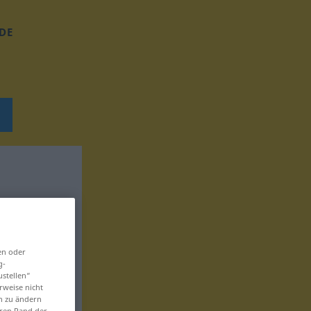
DE
en oder
g-
ustellen“
rweise nicht
en zu ändern
eren Rand der