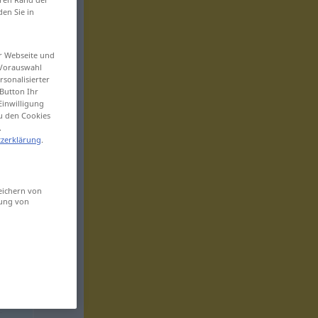
den Sie in
er Webseite und
 Vorauswahl
sonalisierter
Button Ihr
Einwilligung
zu den Cookies
.
zerklärung
.
eichern von
sung von