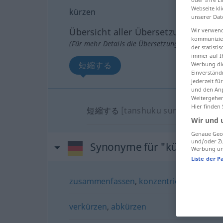
Webseite kli
kürzen
unserer Dat
Übersicht aller Übersetzungen
Wir verwend
kommunizier
(Für mehr Details die Übersetzung anklicken/an
der statist
immer auf I
短縮する
Werbung die
Einverständ
jederzeit f
und den Anp
Weitergehen
Hier finden
短縮する
[tanshuku suru]
Wir und 
Genaue Geol
und/oder Zu
Synonyme für "kürzen"
Werbung und
Liste der P
zusammenfassen
,
konzentrieren
verkürzen
,
abkürzen