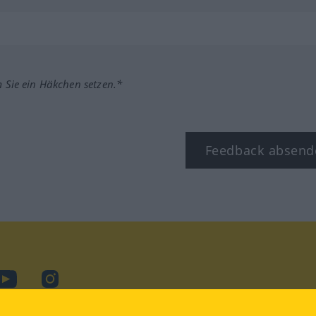
m Sie ein Häkchen setzen.*
Feedback absend
ook
YouTube
Instagram