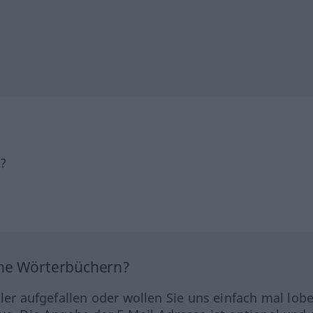
h?
ine Wörterbüchern?
hler aufgefallen oder wollen Sie uns einfach mal lob