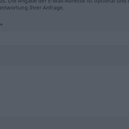
us. Die Angabe der E-Mail-Adresse ist optional und 
ntwortung Ihrer Anfrage.
?*