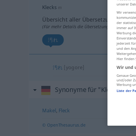
unserer Dat
Klecks
m
Wir verwend
kommunizier
Übersicht aller Übersetzungen
der statist
(Für mehr Details die Übersetzung anklicken/an
immer auf I
Werbung die
Einverständ
汚れ
jederzeit f
und den Anp
Weitergehen
Hier finden
汚れ
[yogore]
Wir und 
Genaue Geol
und/oder Zu
Werbung und
Synonyme für "Klecks"
Liste der P
Makel
,
Fleck
© OpenThesaurus.de