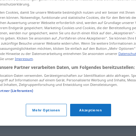
enschutzerklärung.
en Cookies, damit Sie unsere Webseite bestmöglich nutzen und wir besser mit Ihnen
en können. Notwendige, funktionale und statistische Cookies, die für den Betrieb d
ischen Auswertung unserer Webseite erforderlich sind, werden auf Grundlage unserer
tippen)
hrem Endgerät gespeichert. Marketing-Cookies und Cookies, die der Bereitstellung per
nen, werden nur gespeichert, wenn Sie uns durch einen Klick auf den „Akzeptieren“-
nis geben. Klicken Sie ansonsten auf „Fortfahren ohne Akzeptieren“. Sie können Ihre 
ür zukünftige Besuche unserer Webseite widerrufen. Wenn Sie weitere Informationen 
assungsmöglichkeiten möchten, klicken Sie einfach auf den Button „Mehr Optionen“
de Hinweise zu der Datenverarbeitung entnehmen Sie ansonsten unserer
Datenschut
 Sie unser
Impressum
.
Klecks
unsere Partner verarbeiten Daten, um Folgendes bereitzustellen:
ocation-Daten verwenden. Geräteeigenschaften zur Identifikation aktiv abfragen. Sp
griff auf Informationen auf einem Gerät. Personalisierte Werbung und Inhalte, Mes
 Inhalten, Zielgruppenforschung und Entwicklung von Dienstleistungen.
artner (Lieferanten)
Mehr Optionen
Akzeptieren