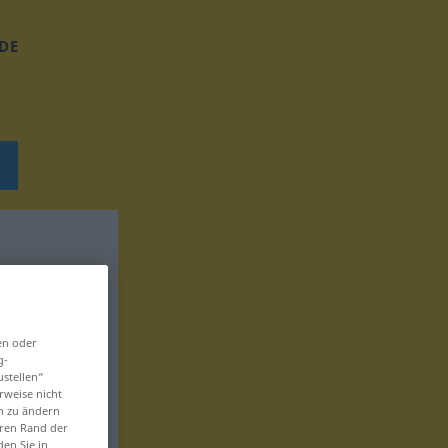
DE
en oder
g-
ustellen“
rweise nicht
en zu ändern
eren Rand der
den Sie in