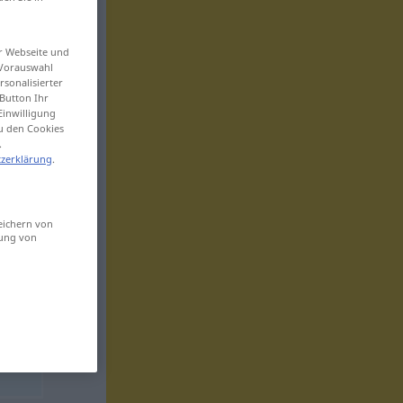
er Webseite und
 Vorauswahl
sonalisierter
Button Ihr
Einwilligung
zu den Cookies
.
zerklärung
.
eichern von
sung von