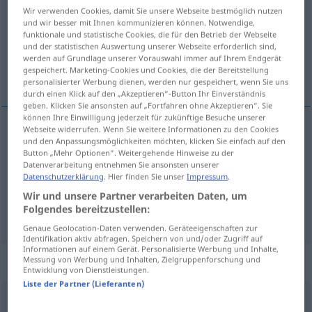
Wir verwenden Cookies, damit Sie unsere Webseite bestmöglich nutzen
und wir besser mit Ihnen kommunizieren können. Notwendige,
Übersicht aller Übersetzungen
funktionale und statistische Cookies, die für den Betrieb der Webseite
(Für mehr Details die Übersetzung anklicken/antippen)
und der statistischen Auswertung unserer Webseite erforderlich sind,
werden auf Grundlage unserer Vorauswahl immer auf Ihrem Endgerät
gespeichert. Marketing-Cookies und Cookies, die der Bereitstellung
澄んだ, 晴れわたった, 明白 な
personalisierter Werbung dienen, werden nur gespeichert, wenn Sie uns
durch einen Klick auf den „Akzeptieren“-Button Ihr Einverständnis
geben. Klicken Sie ansonsten auf „Fortfahren ohne Akzeptieren“. Sie
können Ihre Einwilligung jederzeit für zukünftige Besuche unserer
Webseite widerrufen. Wenn Sie weitere Informationen zu den Cookies
und den Anpassungsmöglichkeiten möchten, klicken Sie einfach auf den
澄んだ
[sunda]
klar
Wasser
Button „Mehr Optionen“. Weitergehende Hinweise zu der
Datenverarbeitung entnehmen Sie ansonsten unserer
晴れわたった
[harewatatta]
klar
Himmel
Datenschutzerklärung
. Hier finden Sie unser
Impressum
.
Wir und unsere Partner verarbeiten Daten, um
Folgendes bereitzustellen:
明白
(な)
[meihaku (na)]
klar
verständlich
Genaue Geolocation-Daten verwenden. Geräteeigenschaften zur
Identifikation aktiv abfragen. Speichern von und/oder Zugriff auf
Informationen auf einem Gerät. Personalisierte Werbung und Inhalte,
Synonyme für "klar"
Messung von Werbung und Inhalten, Zielgruppenforschung und
Entwicklung von Dienstleistungen.
Liste der Partner (Lieferanten)
bewusst