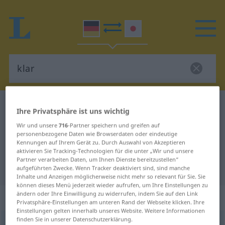
Deutsch-Japanisch Wörterbuch
klar
Ihre Privatsphäre ist uns wichtig
Deutsch-Japanisch Übersetzung
Wir und unsere
716
-Partner speichern und greifen auf
personenbezogene Daten wie Browserdaten oder eindeutige
für "klar"
Kennungen auf Ihrem Gerät zu. Durch Auswahl von Akzeptieren
aktivieren Sie Tracking-Technologien für die unter „Wir und unsere
Partner verarbeiten Daten, um Ihnen Dienste bereitzustellen“
"klar" Japanisch Übersetzung
aufgeführten Zwecke. Wenn Tracker deaktiviert sind, sind manche
Inhalte und Anzeigen möglicherweise nicht mehr so relevant für Sie. Sie
können dieses Menü jederzeit wieder aufrufen, um Ihre Einstellungen zu
ändern oder Ihre Einwilligung zu widerrufen, indem Sie auf den Link
„klar“
Privatsphäre-Einstellungen am unteren Rand der Webseite klicken. Ihre
Einstellungen gelten innerhalb unseres Website. Weitere Informationen
finden Sie in unserer Datenschutzerklärung.
klar