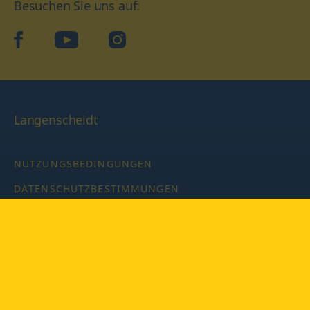
Besuchen Sie uns auf:
facebook
YouTube
Instagram
Langenscheidt
NUTZUNGSBEDINGUNGEN
DATENSCHUTZBESTIMMUNGEN
IMPRESSUM
PRIVATSPHÄRE-EINSTELLUNGEN
LATEINWÖRTERBUCH MIT CODE
Copyright © 2026 PONS Langenscheidt GmbH, Alle Rechte