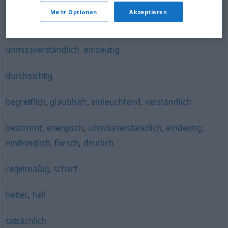
Mehr Optionen
Akzeptieren
trocken
,
vernünftig
,
nüchtern
,
ruhig
,
sachlich
,
kühl
unmissverständlich
,
eindeutig
durchsichtig
begreiflich
,
glaubhaft
,
einleuchtend
,
verständlich
bestimmt
,
energisch
,
unmissverständlich
,
eindeutig
,
eindringlich
,
forsch
,
deutlich
regelmäßig
,
scharf
heiter
,
hell
tatsächlich