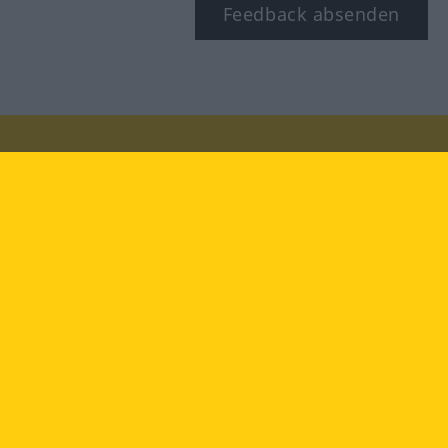
Feedback absenden
Besuchen Sie uns auf:
facebook
YouTube
Instagram
Langenscheidt
NUTZUNGSBEDINGUNGEN
DATENSCHUTZBESTIMMUNGEN