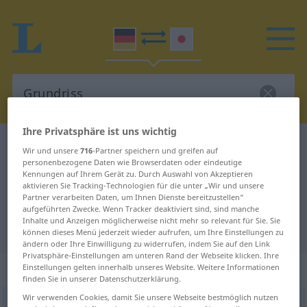
Ihre Privatsphäre ist uns wichtig
Deutsch-Japanisch Wörterbuch
Grundriss
Wir und unsere
716
-Partner speichern und greifen auf
personenbezogene Daten wie Browserdaten oder eindeutige
Deutsch-Japanisch Übersetzung
Kennungen auf Ihrem Gerät zu. Durch Auswahl von Akzeptieren
für "Grundriss"
aktivieren Sie Tracking-Technologien für die unter „Wir und unsere
Partner verarbeiten Daten, um Ihnen Dienste bereitzustellen“
aufgeführten Zwecke. Wenn Tracker deaktiviert sind, sind manche
Inhalte und Anzeigen möglicherweise nicht mehr so relevant für Sie. Sie
"Grundriss" Japanisch Übersetzung
können dieses Menü jederzeit wieder aufrufen, um Ihre Einstellungen zu
ändern oder Ihre Einwilligung zu widerrufen, indem Sie auf den Link
Privatsphäre-Einstellungen am unteren Rand der Webseite klicken. Ihre
„Grundriss“
: männlich
Einstellungen gelten innerhalb unseres Website. Weitere Informationen
finden Sie in unserer Datenschutzerklärung.
Wir verwenden Cookies, damit Sie unsere Webseite bestmöglich nutzen
Grundriss
m