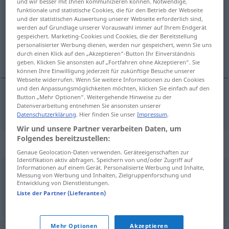
und wir besser mit Ihnen kommunizieren können. Notwendige,
funktionale und statistische Cookies, die für den Betrieb der Webseite
Übersicht aller Übersetzungen
und der statistischen Auswertung unserer Webseite erforderlich sind,
werden auf Grundlage unserer Vorauswahl immer auf Ihrem Endgerät
(Für mehr Details die Übersetzung anklicken/antippen)
gespeichert. Marketing-Cookies und Cookies, die der Bereitstellung
personalisierter Werbung dienen, werden nur gespeichert, wenn Sie uns
平面図
durch einen Klick auf den „Akzeptieren“-Button Ihr Einverständnis
geben. Klicken Sie ansonsten auf „Fortfahren ohne Akzeptieren“. Sie
können Ihre Einwilligung jederzeit für zukünftige Besuche unserer
Webseite widerrufen. Wenn Sie weitere Informationen zu den Cookies
und den Anpassungsmöglichkeiten möchten, klicken Sie einfach auf den
Button „Mehr Optionen“. Weitergehende Hinweise zu der
平面図
[heimenzu]
Grundriss
Datenverarbeitung entnehmen Sie ansonsten unserer
ARCH
Datenschutzerklärung
. Hier finden Sie unser
Impressum
.
Wir und unsere Partner verarbeiten Daten, um
Folgendes bereitzustellen:
Synonyme für "Grundriss"
Genaue Geolocation-Daten verwenden. Geräteeigenschaften zur
Identifikation aktiv abfragen. Speichern von und/oder Zugriff auf
Informationen auf einem Gerät. Personalisierte Werbung und Inhalte,
Messung von Werbung und Inhalten, Zielgruppenforschung und
Zeichnung
,
Entwurf
,
Schema
,
Plan
,
Vorlage
,
Skizze
Entwicklung von Dienstleistungen.
Liste der Partner (Lieferanten)
© OpenThesaurus.de
Mehr Optionen
Akzeptieren