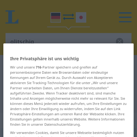
Ihre Privatsphäre ist uns wichtig
Deutsch-Japanisch Wörterbuch
glitschig
Wir und unsere
716
-Partner speichern und greifen auf
personenbezogene Daten wie Browserdaten oder eindeutige
Deutsch-Japanisch Übersetzung
Kennungen auf Ihrem Gerät zu. Durch Auswahl von Akzeptieren
für "glitschig"
aktivieren Sie Tracking-Technologien für die unter „Wir und unsere
Partner verarbeiten Daten, um Ihnen Dienste bereitzustellen“
aufgeführten Zwecke. Wenn Tracker deaktiviert sind, sind manche
Inhalte und Anzeigen möglicherweise nicht mehr so relevant für Sie. Sie
"glitschig" Japanisch Übersetzung
können dieses Menü jederzeit wieder aufrufen, um Ihre Einstellungen zu
ändern oder Ihre Einwilligung zu widerrufen, indem Sie auf den Link
Privatsphäre-Einstellungen am unteren Rand der Webseite klicken. Ihre
„glitschig“
Einstellungen gelten innerhalb unseres Website. Weitere Informationen
finden Sie in unserer Datenschutzerklärung.
Wir verwenden Cookies, damit Sie unsere Webseite bestmöglich nutzen
glitschig