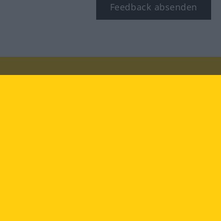
Feedback absenden
Besuchen Sie uns auf:
facebook
YouTube
Instagram
Langenscheidt
NUTZUNGSBEDINGUNGEN
DATENSCHUTZBESTIMMUNGEN