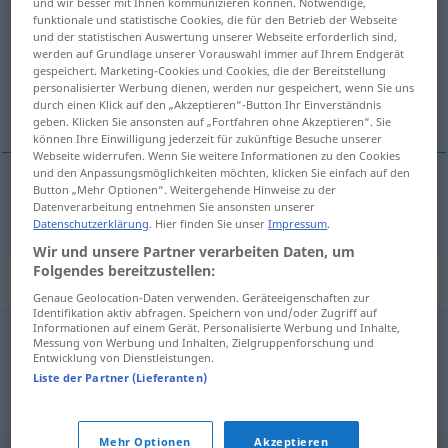
und wir besser mit Ihnen kommunizieren können. Notwendige,
funktionale und statistische Cookies, die für den Betrieb der Webseite
Übersicht aller Übersetzungen
und der statistischen Auswertung unserer Webseite erforderlich sind,
werden auf Grundlage unserer Vorauswahl immer auf Ihrem Endgerät
(Für mehr Details die Übersetzung anklicken/antippen)
gespeichert. Marketing-Cookies und Cookies, die der Bereitstellung
personalisierter Werbung dienen, werden nur gespeichert, wenn Sie uns
ぬるぬるした
durch einen Klick auf den „Akzeptieren“-Button Ihr Einverständnis
geben. Klicken Sie ansonsten auf „Fortfahren ohne Akzeptieren“. Sie
können Ihre Einwilligung jederzeit für zukünftige Besuche unserer
Webseite widerrufen. Wenn Sie weitere Informationen zu den Cookies
und den Anpassungsmöglichkeiten möchten, klicken Sie einfach auf den
Button „Mehr Optionen“. Weitergehende Hinweise zu der
ぬるぬるした
[nurunuru shita]
glitschig
Datenverarbeitung entnehmen Sie ansonsten unserer
Datenschutzerklärung
. Hier finden Sie unser
Impressum
.
Wir und unsere Partner verarbeiten Daten, um
Folgendes bereitzustellen:
Synonyme für "glitschig"
Genaue Geolocation-Daten verwenden. Geräteeigenschaften zur
Identifikation aktiv abfragen. Speichern von und/oder Zugriff auf
Informationen auf einem Gerät. Personalisierte Werbung und Inhalte,
Messung von Werbung und Inhalten, Zielgruppenforschung und
rutschig
,
glatt
Entwicklung von Dienstleistungen.
Liste der Partner (Lieferanten)
© OpenThesaurus.de
Mehr Optionen
Akzeptieren