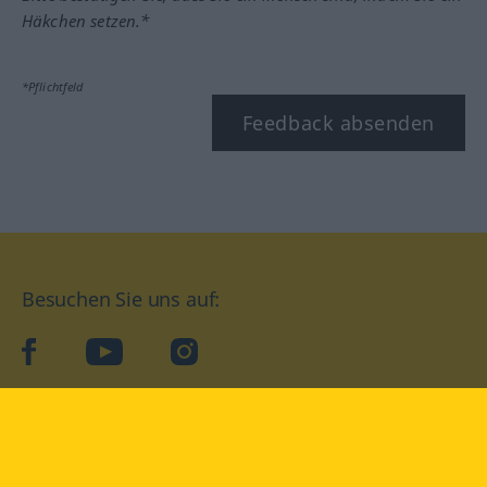
Häkchen setzen.*
*Pflichtfeld
Feedback absenden
Besuchen Sie uns auf:
facebook
YouTube
Instagram
Langenscheidt