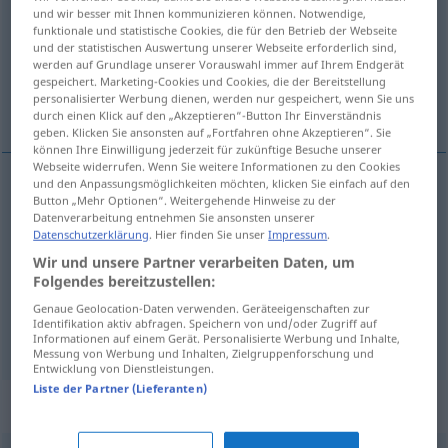
und wir besser mit Ihnen kommunizieren können. Notwendige,
funktionale und statistische Cookies, die für den Betrieb der Webseite
Übersicht aller Übersetzungen
und der statistischen Auswertung unserer Webseite erforderlich sind,
(Für mehr Details die Übersetzung anklicken/antippen)
werden auf Grundlage unserer Vorauswahl immer auf Ihrem Endgerät
gespeichert. Marketing-Cookies und Cookies, die der Bereitstellung
personalisierter Werbung dienen, werden nur gespeichert, wenn Sie uns
話し 合い, 会話, 通話
durch einen Klick auf den „Akzeptieren“-Button Ihr Einverständnis
geben. Klicken Sie ansonsten auf „Fortfahren ohne Akzeptieren“. Sie
können Ihre Einwilligung jederzeit für zukünftige Besuche unserer
Webseite widerrufen. Wenn Sie weitere Informationen zu den Cookies
und den Anpassungsmöglichkeiten möchten, klicken Sie einfach auf den
Button „Mehr Optionen“. Weitergehende Hinweise zu der
話し (合い)
[hanashi(-ai)]
Gespräch
Datenverarbeitung entnehmen Sie ansonsten unserer
Datenschutzerklärung
. Hier finden Sie unser
Impressum
.
会話
[kaiwa]
Gespräch
Wir und unsere Partner verarbeiten Daten, um
Folgendes bereitzustellen:
通話
[tsūwa]
Gespräch
TEL
Genaue Geolocation-Daten verwenden. Geräteeigenschaften zur
Identifikation aktiv abfragen. Speichern von und/oder Zugriff auf
Informationen auf einem Gerät. Personalisierte Werbung und Inhalte,
Messung von Werbung und Inhalten, Zielgruppenforschung und
Entwicklung von Dienstleistungen.
Liste der Partner (Lieferanten)
Synonyme für "Gespräch"