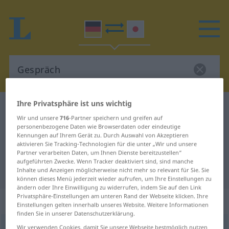
Ihre Privatsphäre ist uns wichtig
Deutsch-Japanisch Wörterbuch
Gespräch
Wir und unsere
716
-Partner speichern und greifen auf
Deutsch-Japanisch Übersetzung
personenbezogene Daten wie Browserdaten oder eindeutige
Kennungen auf Ihrem Gerät zu. Durch Auswahl von Akzeptieren
für "Gespräch"
aktivieren Sie Tracking-Technologien für die unter „Wir und unsere
Partner verarbeiten Daten, um Ihnen Dienste bereitzustellen“
aufgeführten Zwecke. Wenn Tracker deaktiviert sind, sind manche
"Gespräch" Japanisch Übersetzung
Inhalte und Anzeigen möglicherweise nicht mehr so relevant für Sie. Sie
können dieses Menü jederzeit wieder aufrufen, um Ihre Einstellungen zu
ändern oder Ihre Einwilligung zu widerrufen, indem Sie auf den Link
Privatsphäre-Einstellungen am unteren Rand der Webseite klicken. Ihre
„Gespräch“
: Neutrum
Einstellungen gelten innerhalb unseres Website. Weitere Informationen
finden Sie in unserer Datenschutzerklärung.
Gespräch
Wir verwenden Cookies, damit Sie unsere Webseite bestmöglich nutzen
n