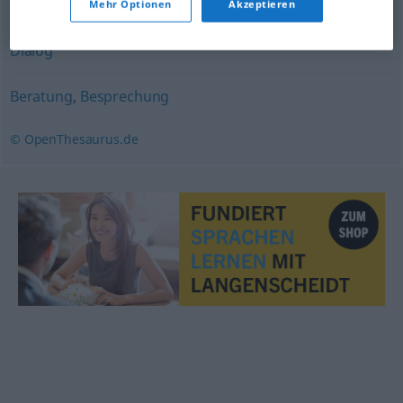
Mehr Optionen
Akzeptieren
Unterredung
,
Unterhaltung
,
Diskussion
,
Aussprache
,
Dialog
Beratung
,
Besprechung
© OpenThesaurus.de