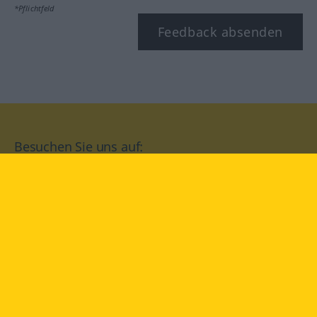
*Pflichtfeld
Feedback absenden
Besuchen Sie uns auf:
facebook
YouTube
Instagram
Langenscheidt
NUTZUNGSBEDINGUNGEN