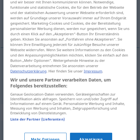
und wir besser mit Ihnen kommunizieren können. Notwendige,
funktionale und statistische Cookies, die für den Betrieb der Webseite
Übersicht aller Übersetzungen
und der statistischen Auswertung unserer Webseite erforderlich sind,
werden auf Grundlage unserer Vorauswahl immer auf Ihrem Endgerät
(Für mehr Details die Übersetzung anklicken/antippen)
gespeichert. Marketing-Cookies und Cookies, die der Bereitstellung
personalisierter Werbung dienen, werden nur gespeichert, wenn Sie uns
足, ふもと
durch einen Klick auf den „Akzeptieren“-Button Ihr Einverständnis
geben. Klicken Sie ansonsten auf „Fortfahren ohne Akzeptieren“. Sie
können Ihre Einwilligung jederzeit für zukünftige Besuche unserer
Webseite widerrufen. Wenn Sie weitere Informationen zu den Cookies
und den Anpassungsmöglichkeiten möchten, klicken Sie einfach auf den
Button „Mehr Optionen“. Weitergehende Hinweise zu der
足
[ashi]
Fuß
Datenverarbeitung entnehmen Sie ansonsten unserer
Datenschutzerklärung
. Hier finden Sie unser
Impressum
.
ふもと
[fumoto]
Fuß
eines Berges
Wir und unsere Partner verarbeiten Daten, um
Folgendes bereitzustellen:
Genaue Geolocation-Daten verwenden. Geräteeigenschaften zur
Identifikation aktiv abfragen. Speichern von und/oder Zugriff auf
Informationen auf einem Gerät. Personalisierte Werbung und Inhalte,
Messung von Werbung und Inhalten, Zielgruppenforschung und
Beispielsätze für "Fuß"
Entwicklung von Dienstleistungen.
Liste der Partner (Lieferanten)
sich den Fuß
verstauchen
足をねんざする
[ashi o nenza suru]
Mehr Optionen
Akzeptieren