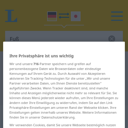
Ihre Privatsphäre ist uns wichtig
Deutsch-Japanisch Wörterbuch
Fuß
Wir und unsere
716
-Partner speichern und greifen auf
Deutsch-Japanisch Übersetzung
personenbezogene Daten wie Browserdaten oder eindeutige
Kennungen auf Ihrem Gerät zu. Durch Auswahl von Akzeptieren
für "Fuß"
aktivieren Sie Tracking-Technologien für die unter „Wir und unsere
Partner verarbeiten Daten, um Ihnen Dienste bereitzustellen“
aufgeführten Zwecke. Wenn Tracker deaktiviert sind, sind manche
Inhalte und Anzeigen möglicherweise nicht mehr so relevant für Sie. Sie
"Fuß" Japanisch Übersetzung
können dieses Menü jederzeit wieder aufrufen, um Ihre Einstellungen zu
ändern oder Ihre Einwilligung zu widerrufen, indem Sie auf den Link
Privatsphäre-Einstellungen am unteren Rand der Webseite klicken. Ihre
„Fuß“
: männlich
Einstellungen gelten innerhalb unseres Website. Weitere Informationen
finden Sie in unserer Datenschutzerklärung.
Wir verwenden Cookies, damit Sie unsere Webseite bestmöglich nutzen
Fuß
m