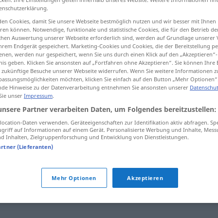
enschutzerklärung.
en Cookies, damit Sie unsere Webseite bestmöglich nutzen und wir besser mit Ihnen
en können. Notwendige, funktionale und statistische Cookies, die für den Betrieb d
ischen Auswertung unserer Webseite erforderlich sind, werden auf Grundlage unserer
tippen)
hrem Endgerät gespeichert. Marketing-Cookies und Cookies, die der Bereitstellung per
nen, werden nur gespeichert, wenn Sie uns durch einen Klick auf den „Akzeptieren“-
nis geben. Klicken Sie ansonsten auf „Fortfahren ohne Akzeptieren“. Sie können Ihre 
ür zukünftige Besuche unserer Webseite widerrufen. Wenn Sie weitere Informationen 
assungsmöglichkeiten möchten, klicken Sie einfach auf den Button „Mehr Optionen“
de Hinweise zu der Datenverarbeitung entnehmen Sie ansonsten unserer
Datenschut
 Sie unser
Impressum
.
erschließen
unsere Partner verarbeiten Daten, um Folgendes bereitzustellen:
ocation-Daten verwenden. Geräteeigenschaften zur Identifikation aktiv abfragen. Sp
griff auf Informationen auf einem Gerät. Personalisierte Werbung und Inhalte, Mes
 Inhalten, Zielgruppenforschung und Entwicklung von Dienstleistungen.
"
artner (Lieferanten)
reifen
,
kapieren (ugs.)
,
erkennen
,
(jemandem) eingehen
,
Mehr Optionen
Akzeptieren
,
(jemandem) dämmern (ugs.)
,
blicken (ugs.)