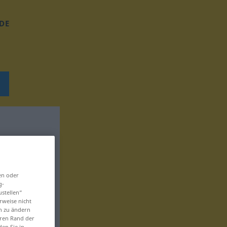
DE
en oder
g-
ustellen“
rweise nicht
en zu ändern
eren Rand der
den Sie in