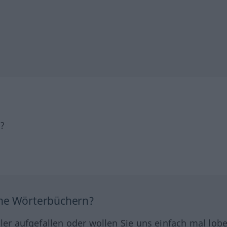
h?
ine Wörterbüchern?
hler aufgefallen oder wollen Sie uns einfach mal lob