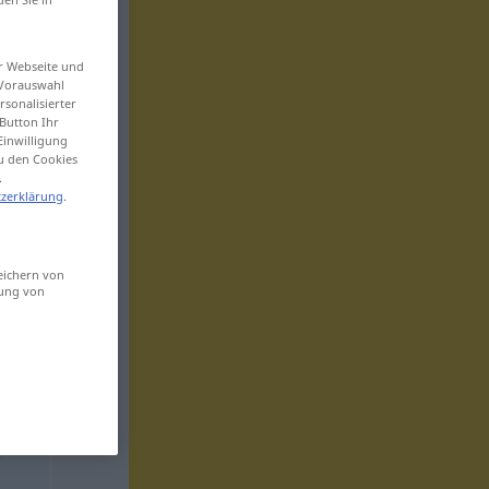
er Webseite und
 Vorauswahl
sonalisierter
Button Ihr
Einwilligung
zu den Cookies
.
zerklärung
.
eichern von
sung von