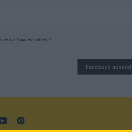
m Sie ein Häkchen setzen.*
Feedback absend
ook
YouTube
Instagram