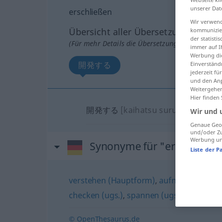
unserer Dat
erschließen
Wir verwend
Übersicht aller Übersetzungen
kommunizier
der statist
(Für mehr Details die Übersetzung anklicken/an
immer auf I
Werbung die
開発する
Einverständ
jederzeit f
und den Anp
Weitergehen
Hier finden
開発する
[kaihatsu suru]
Wir und 
Genaue Geol
und/oder Zu
Werbung und
Synonyme für "erschließen
Liste der P
verstehen (Hauptform)
,
aufnehmen
,
beg
checken (ugs.)
,
spannen (ugs.)
,
erfassen
© OpenThesaurus.de