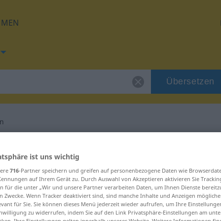
HMEN
Übersetzen
en
g für "erschließen"
atsphäre ist uns wichtig
sere
716
-Partner speichern und greifen auf personenbezogene Daten wie Browserdat
etzung
Kennungen auf Ihrem Gerät zu. Durch Auswahl von Akzeptieren aktivieren Sie Trackin
n für die unter „Wir und unsere Partner verarbeiten Daten, um Ihnen Dienste bereitz
n Zwecke. Wenn Tracker deaktiviert sind, sind manche Inhalte und Anzeigen mögliche
evant für Sie. Sie können dieses Menü jederzeit wieder aufrufen, um Ihre Einstellung
inwilligung zu widerrufen, indem Sie auf den Link Privatsphäre-Einstellungen am unt
cken. Ihre Einstellungen gelten innerhalb unseres Website. Weitere Informationen fin