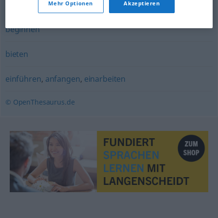
Mehr Optionen
Akzeptieren
aufnehmen (Gespräche, Verhandlungen, die Arbeit)
,
beginnen
bieten
einführen
,
anfangen
,
einarbeiten
© OpenThesaurus.de