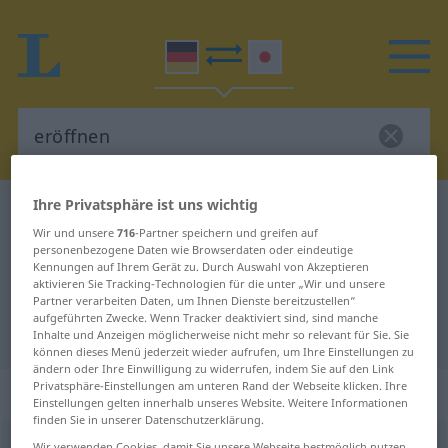
Ihre Privatsphäre ist uns wichtig
Deutsch-Japanisch Wörterbuch
eröffnen
Wir und unsere
716
-Partner speichern und greifen auf
Deutsch-Japanisch Übersetzung
personenbezogene Daten wie Browserdaten oder eindeutige
Kennungen auf Ihrem Gerät zu. Durch Auswahl von Akzeptieren
für "eröffnen"
aktivieren Sie Tracking-Technologien für die unter „Wir und unsere
Partner verarbeiten Daten, um Ihnen Dienste bereitzustellen“
aufgeführten Zwecke. Wenn Tracker deaktiviert sind, sind manche
"eröffnen" Japanisch Übersetzung
Inhalte und Anzeigen möglicherweise nicht mehr so relevant für Sie. Sie
können dieses Menü jederzeit wieder aufrufen, um Ihre Einstellungen zu
ändern oder Ihre Einwilligung zu widerrufen, indem Sie auf den Link
Privatsphäre-Einstellungen am unteren Rand der Webseite klicken. Ihre
„eröffnen“
Einstellungen gelten innerhalb unseres Website. Weitere Informationen
finden Sie in unserer Datenschutzerklärung.
eröffnen
Wir verwenden Cookies, damit Sie unsere Webseite bestmöglich nutzen