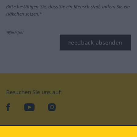
Bitte bestätigen Sie, dass Sie ein Mensch sind, indem Sie ein
Häkchen setzen.*
*Pflichtfeld
Feedback absenden
Besuchen Sie uns auf:
facebook
YouTube
Instagram