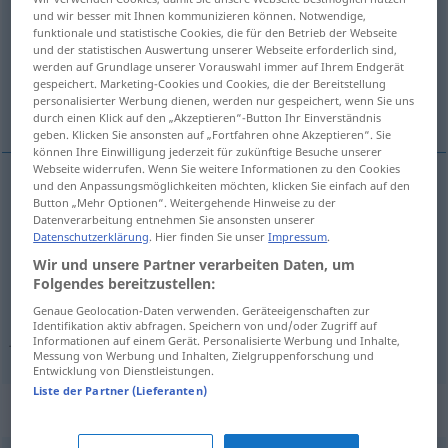
und wir besser mit Ihnen kommunizieren können. Notwendige,
funktionale und statistische Cookies, die für den Betrieb der Webseite
Übersicht aller Übersetzungen
und der statistischen Auswertung unserer Webseite erforderlich sind,
(Für mehr Details die Übersetzung anklicken/antippen)
werden auf Grundlage unserer Vorauswahl immer auf Ihrem Endgerät
gespeichert. Marketing-Cookies und Cookies, die der Bereitstellung
personalisierter Werbung dienen, werden nur gespeichert, wenn Sie uns
開く, 開業する, 開会を告げる
durch einen Klick auf den „Akzeptieren“-Button Ihr Einverständnis
geben. Klicken Sie ansonsten auf „Fortfahren ohne Akzeptieren“. Sie
können Ihre Einwilligung jederzeit für zukünftige Besuche unserer
Webseite widerrufen. Wenn Sie weitere Informationen zu den Cookies
und den Anpassungsmöglichkeiten möchten, klicken Sie einfach auf den
Button „Mehr Optionen“. Weitergehende Hinweise zu der
開く
[hiraku]
eröffnen
Datenverarbeitung entnehmen Sie ansonsten unserer
Datenschutzerklärung
. Hier finden Sie unser
Impressum
.
開業する
[kaigyō suru]
eröffnen
Praxis
Wir und unsere Partner verarbeiten Daten, um
Folgendes bereitzustellen:
開会を告げる
[kaikai o tsugeru]
eröffnen
Genaue Geolocation-Daten verwenden. Geräteeigenschaften zur
Identifikation aktiv abfragen. Speichern von und/oder Zugriff auf
feierlich
Informationen auf einem Gerät. Personalisierte Werbung und Inhalte,
Messung von Werbung und Inhalten, Zielgruppenforschung und
Entwicklung von Dienstleistungen.
Liste der Partner (Lieferanten)
Synonyme für "eröffnen"