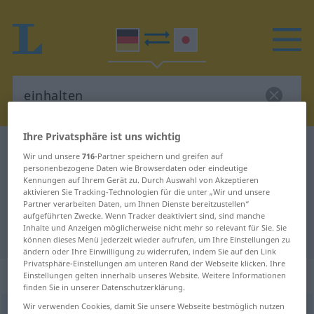
Ihre Privatsphäre ist uns wichtig
Deutsch-Japanisch Wörterbuch
einhalten
Wir und unsere
716
-Partner speichern und greifen auf
Deutsch-Japanisch Übersetzung
personenbezogene Daten wie Browserdaten oder eindeutige
Kennungen auf Ihrem Gerät zu. Durch Auswahl von Akzeptieren
für "einhalten"
aktivieren Sie Tracking-Technologien für die unter „Wir und unsere
Partner verarbeiten Daten, um Ihnen Dienste bereitzustellen“
aufgeführten Zwecke. Wenn Tracker deaktiviert sind, sind manche
Inhalte und Anzeigen möglicherweise nicht mehr so relevant für Sie. Sie
"einhalten" Japanisch Übersetzung
können dieses Menü jederzeit wieder aufrufen, um Ihre Einstellungen zu
ändern oder Ihre Einwilligung zu widerrufen, indem Sie auf den Link
Privatsphäre-Einstellungen am unteren Rand der Webseite klicken. Ihre
„einhalten“
Einstellungen gelten innerhalb unseres Website. Weitere Informationen
finden Sie in unserer Datenschutzerklärung.
Wir verwenden Cookies, damit Sie unsere Webseite bestmöglich nutzen
einhalten