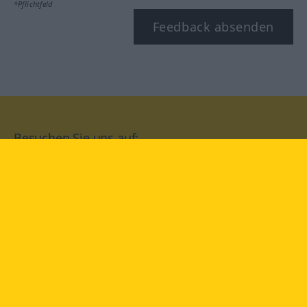
*Pflichtfeld
Feedback absenden
Besuchen Sie uns auf:
facebook
YouTube
Instagram
Langenscheidt
NUTZUNGSBEDINGUNGEN