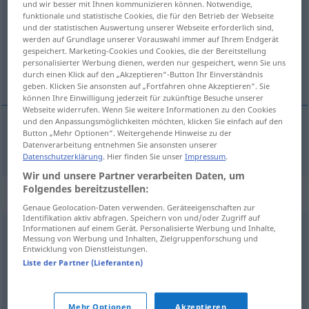
und wir besser mit Ihnen kommunizieren können. Notwendige,
funktionale und statistische Cookies, die für den Betrieb der Webseite
Übersicht aller Übersetzungen
und der statistischen Auswertung unserer Webseite erforderlich sind,
werden auf Grundlage unserer Vorauswahl immer auf Ihrem Endgerät
(Für mehr Details die Übersetzung anklicken/antippen)
gespeichert. Marketing-Cookies und Cookies, die der Bereitstellung
personalisierter Werbung dienen, werden nur gespeichert, wenn Sie uns
守る
durch einen Klick auf den „Akzeptieren“-Button Ihr Einverständnis
geben. Klicken Sie ansonsten auf „Fortfahren ohne Akzeptieren“. Sie
können Ihre Einwilligung jederzeit für zukünftige Besuche unserer
Webseite widerrufen. Wenn Sie weitere Informationen zu den Cookies
und den Anpassungsmöglichkeiten möchten, klicken Sie einfach auf den
Button „Mehr Optionen“. Weitergehende Hinweise zu der
守る
[mamoru]
einhalten
Versprechen
Datenverarbeitung entnehmen Sie ansonsten unserer
Datenschutzerklärung
. Hier finden Sie unser
Impressum
.
Wir und unsere Partner verarbeiten Daten, um
Folgendes bereitzustellen:
Synonyme für "einhalten"
Genaue Geolocation-Daten verwenden. Geräteeigenschaften zur
Identifikation aktiv abfragen. Speichern von und/oder Zugriff auf
Informationen auf einem Gerät. Personalisierte Werbung und Inhalte,
Messung von Werbung und Inhalten, Zielgruppenforschung und
(Versprechen) halten (auch figurativ)
Entwicklung von Dienstleistungen.
Liste der Partner (Lieferanten)
akzeptieren
,
erfüllen
,
(sich) halten (an)
,
annehmen
Mehr Optionen
Akzeptieren