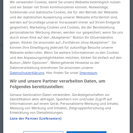
Wir verwenden Cookies, damit Sie unsere Webseite bestmöglich nutzen
und wir besser mit Ihnen kommunizieren können. Notwendige,
Übersicht aller Übersetzungen
funktionale und statistische Cookies, die für den Betrieb der Webseite
und der statistischen Auswertung unserer Webseite erforderlich sind,
(Für mehr Details die Übersetzung anklicken/antippen)
werden auf Grundlage unserer Vorauswahl immer auf Ihrem Endgerät
gespeichert. Marketing-Cookies und Cookies, die der Bereitstellung
角, 隅
personalisierter Werbung dienen, werden nur gespeichert, wenn Sie uns
durch einen Klick auf den „Akzeptieren“-Button Ihr Einverständnis
geben. Klicken Sie ansonsten auf „Fortfahren ohne Akzeptieren“. Sie
können Ihre Einwilligung jederzeit für zukünftige Besuche unserer
Webseite widerrufen. Wenn Sie weitere Informationen zu den Cookies
und den Anpassungsmöglichkeiten möchten, klicken Sie einfach auf den
角
[kado]
Ecke
äußere
Button „Mehr Optionen“. Weitergehende Hinweise zu der
Datenverarbeitung entnehmen Sie ansonsten unserer
Datenschutzerklärung
. Hier finden Sie unser
Impressum
.
隅
[sumi]
Ecke
innere
Wir und unsere Partner verarbeiten Daten, um
Folgendes bereitzustellen:
Genaue Geolocation-Daten verwenden. Geräteeigenschaften zur
Beispielsätze für "Ecke"
Identifikation aktiv abfragen. Speichern von und/oder Zugriff auf
Informationen auf einem Gerät. Personalisierte Werbung und Inhalte,
Messung von Werbung und Inhalten, Zielgruppenforschung und
Entwicklung von Dienstleistungen.
um die Ecke
biegen
Liste der Partner (Lieferanten)
角を曲がる
[kado o magaru]