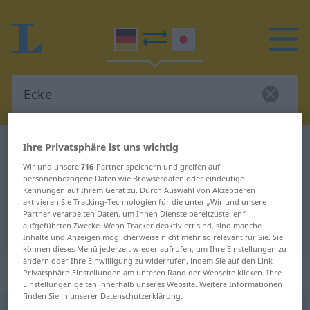
Deutsch-Japanisch Wörterbuch
Ecke
Ihre Privatsphäre ist uns wichtig
Deutsch-Japanisch Übersetzung
Wir und unsere
716
-Partner speichern und greifen auf
personenbezogene Daten wie Browserdaten oder eindeutige
für "Ecke"
Kennungen auf Ihrem Gerät zu. Durch Auswahl von Akzeptieren
aktivieren Sie Tracking-Technologien für die unter „Wir und unsere
Partner verarbeiten Daten, um Ihnen Dienste bereitzustellen“
aufgeführten Zwecke. Wenn Tracker deaktiviert sind, sind manche
"Ecke" Japanisch Übersetzung
Inhalte und Anzeigen möglicherweise nicht mehr so relevant für Sie. Sie
können dieses Menü jederzeit wieder aufrufen, um Ihre Einstellungen zu
ändern oder Ihre Einwilligung zu widerrufen, indem Sie auf den Link
„Ecke“
: weiblich
Privatsphäre-Einstellungen am unteren Rand der Webseite klicken. Ihre
Einstellungen gelten innerhalb unseres Website. Weitere Informationen
finden Sie in unserer Datenschutzerklärung.
Ecke
f