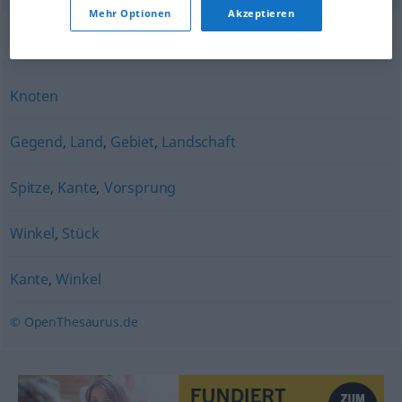
Mehr Optionen
Akzeptieren
Synonyme für "Ecke"
Knoten
Gegend
,
Land
,
Gebiet
,
Landschaft
Spitze
,
Kante
,
Vorsprung
Winkel
,
Stück
Kante
,
Winkel
© OpenThesaurus.de