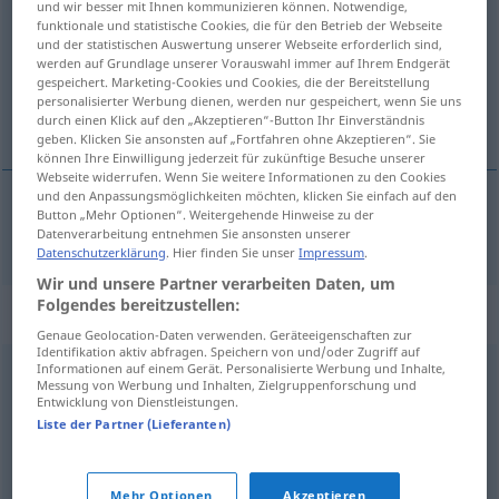
und wir besser mit Ihnen kommunizieren können. Notwendige,
funktionale und statistische Cookies, die für den Betrieb der Webseite
Übersicht aller Übersetzungen
und der statistischen Auswertung unserer Webseite erforderlich sind,
werden auf Grundlage unserer Vorauswahl immer auf Ihrem Endgerät
(Für mehr Details die Übersetzung anklicken/antippen)
gespeichert. Marketing-Cookies und Cookies, die der Bereitstellung
personalisierter Werbung dienen, werden nur gespeichert, wenn Sie uns
村
durch einen Klick auf den „Akzeptieren“-Button Ihr Einverständnis
geben. Klicken Sie ansonsten auf „Fortfahren ohne Akzeptieren“. Sie
können Ihre Einwilligung jederzeit für zukünftige Besuche unserer
Webseite widerrufen. Wenn Sie weitere Informationen zu den Cookies
und den Anpassungsmöglichkeiten möchten, klicken Sie einfach auf den
Button „Mehr Optionen“. Weitergehende Hinweise zu der
村
[mura]
Dorf
Datenverarbeitung entnehmen Sie ansonsten unserer
Datenschutzerklärung
. Hier finden Sie unser
Impressum
.
Wir und unsere Partner verarbeiten Daten, um
Folgendes bereitzustellen:
Synonyme für "Dorf"
Genaue Geolocation-Daten verwenden. Geräteeigenschaften zur
Identifikation aktiv abfragen. Speichern von und/oder Zugriff auf
Informationen auf einem Gerät. Personalisierte Werbung und Inhalte,
Messung von Werbung und Inhalten, Zielgruppenforschung und
Ortschaft
,
Markt
Entwicklung von Dienstleistungen.
Liste der Partner (Lieferanten)
Nest (ugs.)
,
Markt
Mehr Optionen
Akzeptieren