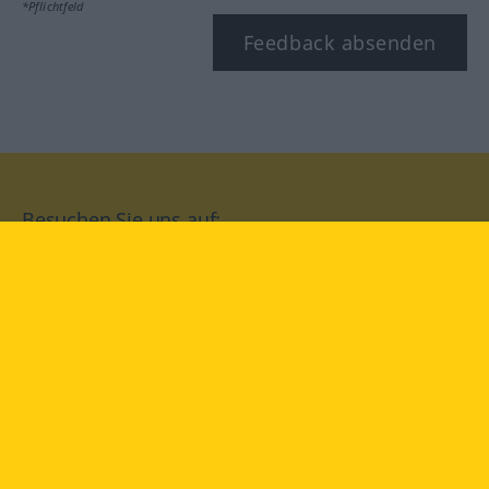
*Pflichtfeld
Feedback absenden
Besuchen Sie uns auf:
facebook
YouTube
Instagram
Langenscheidt
NUTZUNGSBEDINGUNGEN