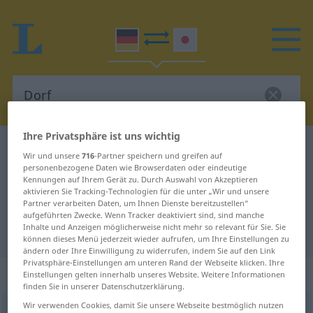
Ihre Privatsphäre ist uns wichtig
Deutsch-Japanisch Wörterbuch
Dorf
Wir und unsere
716
-Partner speichern und greifen auf
Deutsch-Japanisch Übersetzung
personenbezogene Daten wie Browserdaten oder eindeutige
Kennungen auf Ihrem Gerät zu. Durch Auswahl von Akzeptieren
für "Dorf"
aktivieren Sie Tracking-Technologien für die unter „Wir und unsere
Partner verarbeiten Daten, um Ihnen Dienste bereitzustellen“
aufgeführten Zwecke. Wenn Tracker deaktiviert sind, sind manche
Inhalte und Anzeigen möglicherweise nicht mehr so relevant für Sie. Sie
"Dorf" Japanisch Übersetzung
können dieses Menü jederzeit wieder aufrufen, um Ihre Einstellungen zu
ändern oder Ihre Einwilligung zu widerrufen, indem Sie auf den Link
Privatsphäre-Einstellungen am unteren Rand der Webseite klicken. Ihre
„Dorf“
: Neutrum
Einstellungen gelten innerhalb unseres Website. Weitere Informationen
finden Sie in unserer Datenschutzerklärung.
Wir verwenden Cookies, damit Sie unsere Webseite bestmöglich nutzen
Dorf
n