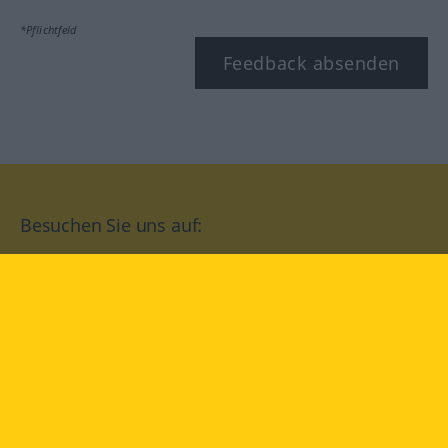
*Pflichtfeld
Feedback absenden
Besuchen Sie uns auf:
facebook
YouTube
Instagram
Langenscheidt