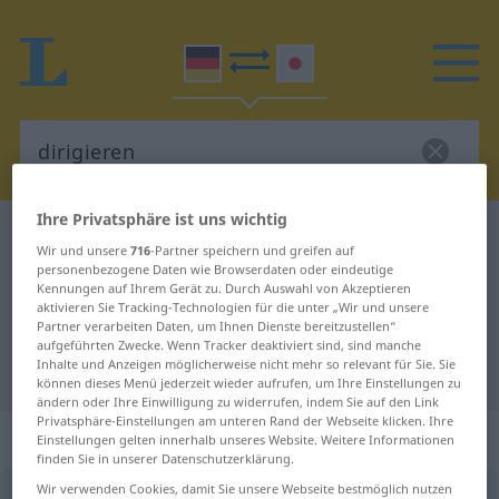
Ihre Privatsphäre ist uns wichtig
Deutsch-Japanisch Wörterbuch
dirigieren
Wir und unsere
716
-Partner speichern und greifen auf
Deutsch-Japanisch Übersetzung
personenbezogene Daten wie Browserdaten oder eindeutige
Kennungen auf Ihrem Gerät zu. Durch Auswahl von Akzeptieren
für "dirigieren"
aktivieren Sie Tracking-Technologien für die unter „Wir und unsere
Partner verarbeiten Daten, um Ihnen Dienste bereitzustellen“
aufgeführten Zwecke. Wenn Tracker deaktiviert sind, sind manche
Inhalte und Anzeigen möglicherweise nicht mehr so relevant für Sie. Sie
"dirigieren" Japanisch Übersetzung
können dieses Menü jederzeit wieder aufrufen, um Ihre Einstellungen zu
ändern oder Ihre Einwilligung zu widerrufen, indem Sie auf den Link
Privatsphäre-Einstellungen am unteren Rand der Webseite klicken. Ihre
„dirigieren“
Einstellungen gelten innerhalb unseres Website. Weitere Informationen
finden Sie in unserer Datenschutzerklärung.
Wir verwenden Cookies, damit Sie unsere Webseite bestmöglich nutzen
dirigieren