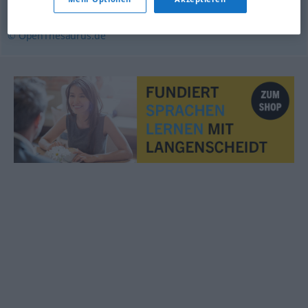
führen
,
leiten
© OpenThesaurus.de