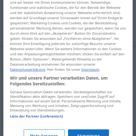
und wir besser mit Ihnen kommunizieren können. Notwendige,
funktionale und statistische Cookies, die für den Betrieb der Webseite
Übersicht aller Übersetzungen
und der statistischen Auswertung unserer Webseite erforderlich sind,
werden auf Grundlage unserer Vorauswahl immer auf Ihrem Endgerät
(Für mehr Details die Übersetzung anklicken/antippen)
gespeichert. Marketing-Cookies und Cookies, die der Bereitstellung
personalisierter Werbung dienen, werden nur gespeichert, wenn Sie uns
指揮する
durch einen Klick auf den „Akzeptieren“-Button Ihr Einverständnis
geben. Klicken Sie ansonsten auf „Fortfahren ohne Akzeptieren“. Sie
können Ihre Einwilligung jederzeit für zukünftige Besuche unserer
Webseite widerrufen. Wenn Sie weitere Informationen zu den Cookies
und den Anpassungsmöglichkeiten möchten, klicken Sie einfach auf den
Button „Mehr Optionen“. Weitergehende Hinweise zu der
指揮する
[shiki suru]
dirigieren
MUS
Datenverarbeitung entnehmen Sie ansonsten unserer
Datenschutzerklärung
. Hier finden Sie unser
Impressum
.
Wir und unsere Partner verarbeiten Daten, um
Folgendes bereitzustellen:
Synonyme für "dirigieren"
Genaue Geolocation-Daten verwenden. Geräteeigenschaften zur
Identifikation aktiv abfragen. Speichern von und/oder Zugriff auf
Informationen auf einem Gerät. Personalisierte Werbung und Inhalte,
einweisen
Messung von Werbung und Inhalten, Zielgruppenforschung und
Entwicklung von Dienstleistungen.
Liste der Partner (Lieferanten)
leiten
,
führen
,
lenken
,
steuern
Mehr Optionen
Akzeptieren