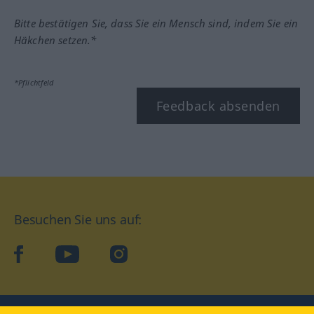
Bitte bestätigen Sie, dass Sie ein Mensch sind, indem Sie ein
Häkchen setzen.*
*Pflichtfeld
Feedback absenden
Besuchen Sie uns auf:
facebook
YouTube
Instagram