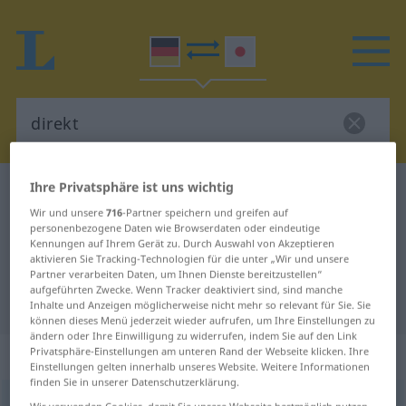
Ihre Privatsphäre ist uns wichtig
Deutsch-Japanisch Wörterbuch
direkt
Wir und unsere
716
-Partner speichern und greifen auf
Deutsch-Japanisch Übersetzung
personenbezogene Daten wie Browserdaten oder eindeutige
Kennungen auf Ihrem Gerät zu. Durch Auswahl von Akzeptieren
für "direkt"
aktivieren Sie Tracking-Technologien für die unter „Wir und unsere
Partner verarbeiten Daten, um Ihnen Dienste bereitzustellen“
aufgeführten Zwecke. Wenn Tracker deaktiviert sind, sind manche
"direkt" Japanisch Übersetzung
Inhalte und Anzeigen möglicherweise nicht mehr so relevant für Sie. Sie
können dieses Menü jederzeit wieder aufrufen, um Ihre Einstellungen zu
ändern oder Ihre Einwilligung zu widerrufen, indem Sie auf den Link
„direkt“
Privatsphäre-Einstellungen am unteren Rand der Webseite klicken. Ihre
Einstellungen gelten innerhalb unseres Website. Weitere Informationen
finden Sie in unserer Datenschutzerklärung.
direkt
Wir verwenden Cookies, damit Sie unsere Webseite bestmöglich nutzen