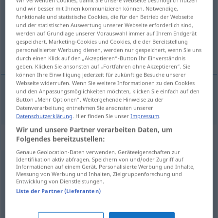
und wir besser mit Ihnen kommunizieren können. Notwendige,
Übersicht aller Übersetzungen
funktionale und statistische Cookies, die für den Betrieb der Webseite
und der statistischen Auswertung unserer Webseite erforderlich sind,
(Für mehr Details die Übersetzung anklicken/antippen)
werden auf Grundlage unserer Vorauswahl immer auf Ihrem Endgerät
gespeichert. Marketing-Cookies und Cookies, die der Bereitstellung
直接の
personalisierter Werbung dienen, werden nur gespeichert, wenn Sie uns
durch einen Klick auf den „Akzeptieren“-Button Ihr Einverständnis
geben. Klicken Sie ansonsten auf „Fortfahren ohne Akzeptieren“. Sie
können Ihre Einwilligung jederzeit für zukünftige Besuche unserer
Webseite widerrufen. Wenn Sie weitere Informationen zu den Cookies
und den Anpassungsmöglichkeiten möchten, klicken Sie einfach auf den
Button „Mehr Optionen“. Weitergehende Hinweise zu der
直接の
[chokusetsu no]
direkt
Datenverarbeitung entnehmen Sie ansonsten unserer
Datenschutzerklärung
. Hier finden Sie unser
Impressum
.
Wir und unsere Partner verarbeiten Daten, um
Synonyme für "direkt"
Folgendes bereitzustellen:
Genaue Geolocation-Daten verwenden. Geräteeigenschaften zur
Identifikation aktiv abfragen. Speichern von und/oder Zugriff auf
Informationen auf einem Gerät. Personalisierte Werbung und Inhalte,
unverändert
Messung von Werbung und Inhalten, Zielgruppenforschung und
Entwicklung von Dienstleistungen.
Liste der Partner (Lieferanten)
unumwunden