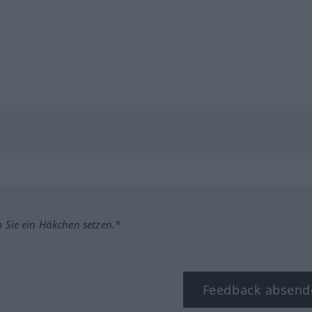
m Sie ein Häkchen setzen.*
Feedback absend