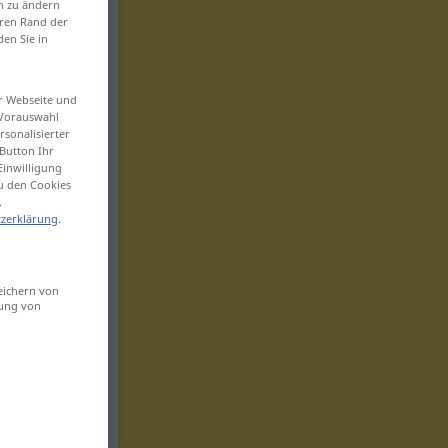
en zu ändern
eren Rand der
den Sie in
er Webseite und
 Vorauswahl
sonalisierter
Button Ihr
Einwilligung
zu den Cookies
.
zerklärung
.
eichern von
sung von