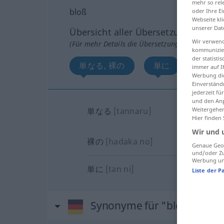
mehr so rel
bloß
oder Ihre E
Webseite kli
unserer Dat
Übersicht aller Übersetzungen
Wir verwend
(Für mehr Details die Übersetzung anklicken/an
kommunizier
der statist
単なる, 裸の
単に
immer auf I
Werbung die
Einverständ
jederzeit f
und den Anp
単なる
[tannaru]
Weitergehen
Hier finden
Wir und 
裸の
[hadaka no]
Genaue Geol
und/oder Zu
Werbung und
単に
[tan ni]
Liste der P
Synonyme für "bloß"