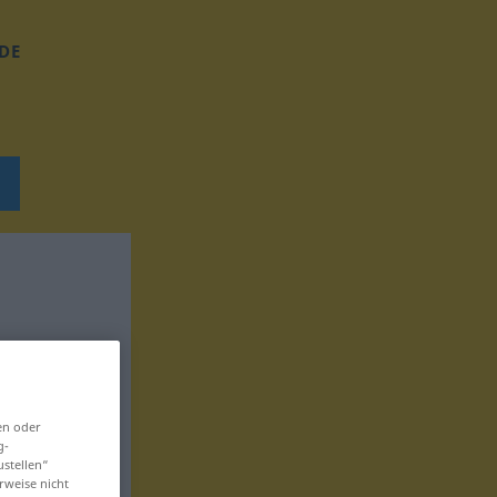
DE
en oder
g-
ustellen“
rweise nicht