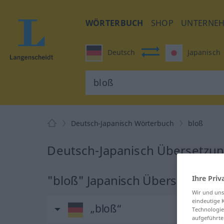
WÖRTERBUCH
SHOP
UNTERNE
Deutsch
Japanisch
Deutsch-Japanisch Wörterbuch
bloß
Deutsch-Japanisch Übersetzun
"bloß" Japanisch Übersetzung
Ihre Priv
Wir und un
eindeutige 
„bloß“
Technologie
aufgeführte