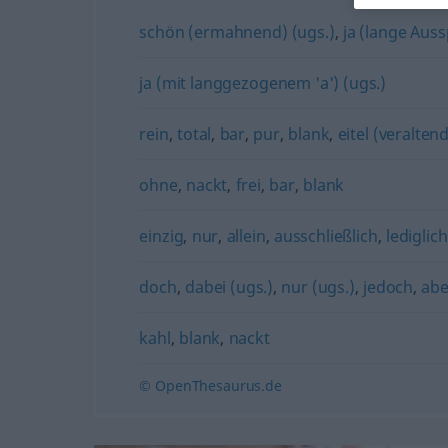
schön (ermahnend) (ugs.)
,
ja (lange Auss
ja (mit langgezogenem 'a') (ugs.)
rein
,
total
,
bar
,
pur
,
blank
,
eitel (veralten
ohne
,
nackt
,
frei
,
bar
,
blank
einzig
,
nur
,
allein
,
ausschließlich
,
lediglich
doch
,
dabei (ugs.)
,
nur (ugs.)
,
jedoch
,
abe
kahl
,
blank
,
nackt
© OpenThesaurus.de