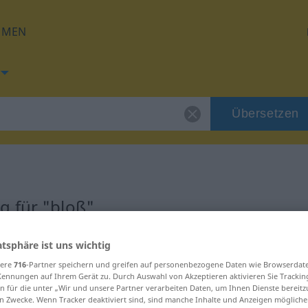
HMEN
Übersetzen
g für "bloß"
atsphäre ist uns wichtig
sere
716
-Partner speichern und greifen auf personenbezogene Daten wie Browserdat
Kennungen auf Ihrem Gerät zu. Durch Auswahl von Akzeptieren aktivieren Sie Trackin
n für die unter „Wir und unsere Partner verarbeiten Daten, um Ihnen Dienste bereitz
n Zwecke. Wenn Tracker deaktiviert sind, sind manche Inhalte und Anzeigen mögliche