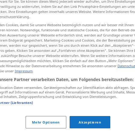
evant für Sie. Sie können dieses Menü jederzeit wieder aufrufen, um Ihre Einstellung
inwilligung zu widerrufen, indem Sie auf den Link Privatsphäre-Einstellungen am unt
cken. Ihre Einstellungen gelten innerhalb unseres Website. Weitere Informationen fin
enschutzerklärung.
en Cookies, damit Sie unsere Webseite bestmöglich nutzen und wir besser mit Ihnen
tippen)
en können. Notwendige, funktionale und statistische Cookies, die für den Betrieb d
ischen Auswertung unserer Webseite erforderlich sind, werden auf Grundlage unserer
hrem Endgerät gespeichert. Marketing-Cookies und Cookies, die der Bereitstellung per
nen, werden nur gespeichert, wenn Sie uns durch einen Klick auf den „Akzeptieren“-
nis geben. Klicken Sie ansonsten auf „Fortfahren ohne Akzeptieren“. Sie können Ihre 
ür zukünftige Besuche unserer Webseite widerrufen. Wenn Sie weitere Informationen 
assungsmöglichkeiten möchten, klicken Sie einfach auf den Button „Mehr Optionen“
bloß
einfach
de Hinweise zu der Datenverarbeitung entnehmen Sie ansonsten unserer
Datenschut
 Sie unser
Impressum
.
unsere Partner verarbeiten Daten, um Folgendes bereitzustellen:
bloß
unbedeckt
ocation-Daten verwenden. Geräteeigenschaften zur Identifikation aktiv abfragen. Sp
griff auf Informationen auf einem Gerät. Personalisierte Werbung und Inhalte, Mes
 Inhalten, Zielgruppenforschung und Entwicklung von Dienstleistungen.
bloß
<
>
ADV
artner (Lieferanten)
Mehr Optionen
Akzeptieren