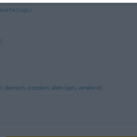
prache) (ugs.)
d)
r
,
dennoch
,
trotzdem
,
allein (geh., veraltend)