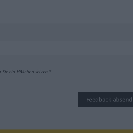
m Sie ein Häkchen setzen.*
Feedback absend