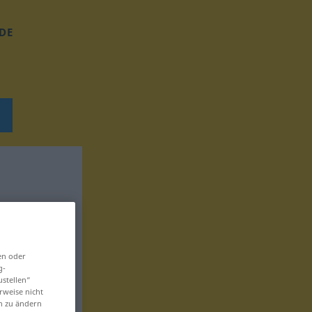
DE
en oder
g-
ustellen“
rweise nicht
en zu ändern