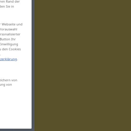
eren Rand der
den Sie in
er Webseite und
 Vorauswahl
sonalisierter
Button Ihr
Einwilligung
zu den Cookies
.
zerklärung
.
eichern von
sung von