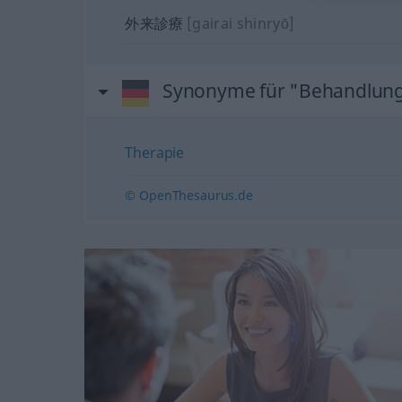
外来診療
[gairai shinryō]
Synonyme für "Behandlun
Therapie
© OpenThesaurus.de