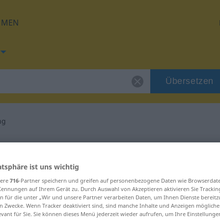
HMEN
Übersetzen
ng
g für "Behandlung"
atsphäre ist uns wichtig
etzung
sere
716
-Partner speichern und greifen auf personenbezogene Daten wie Browserdat
Kennungen auf Ihrem Gerät zu. Durch Auswahl von Akzeptieren aktivieren Sie Trackin
n für die unter „Wir und unsere Partner verarbeiten Daten, um Ihnen Dienste bereitz
n Zwecke. Wenn Tracker deaktiviert sind, sind manche Inhalte und Anzeigen mögliche
evant für Sie. Sie können dieses Menü jederzeit wieder aufrufen, um Ihre Einstellung