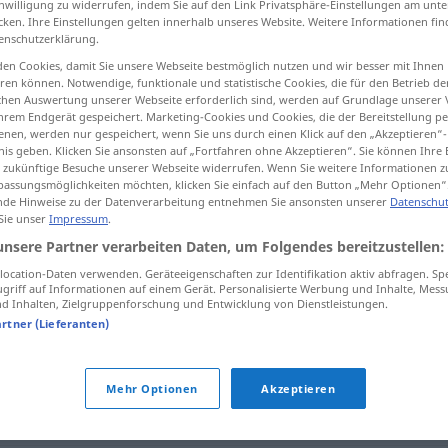
inwilligung zu widerrufen, indem Sie auf den Link Privatsphäre-Einstellungen am unt
cken. Ihre Einstellungen gelten innerhalb unseres Website. Weitere Informationen fin
enschutzerklärung.
en Cookies, damit Sie unsere Webseite bestmöglich nutzen und wir besser mit Ihnen
en können. Notwendige, funktionale und statistische Cookies, die für den Betrieb d
tippen)
ischen Auswertung unserer Webseite erforderlich sind, werden auf Grundlage unserer
hrem Endgerät gespeichert. Marketing-Cookies und Cookies, die der Bereitstellung per
nen, werden nur gespeichert, wenn Sie uns durch einen Klick auf den „Akzeptieren“-
nis geben. Klicken Sie ansonsten auf „Fortfahren ohne Akzeptieren“. Sie können Ihre 
ür zukünftige Besuche unserer Webseite widerrufen. Wenn Sie weitere Informationen 
assungsmöglichkeiten möchten, klicken Sie einfach auf den Button „Mehr Optionen“
de Hinweise zu der Datenverarbeitung entnehmen Sie ansonsten unserer
Datenschut
Behandlung
 Sie unser
Impressum
.
unsere Partner verarbeiten Daten, um Folgendes bereitzustellen:
ocation-Daten verwenden. Geräteeigenschaften zur Identifikation aktiv abfragen. Sp
Behandlung
MED
griff auf Informationen auf einem Gerät. Personalisierte Werbung und Inhalte, Mes
 Inhalten, Zielgruppenforschung und Entwicklung von Dienstleistungen.
artner (Lieferanten)
ung"
Mehr Optionen
Akzeptieren
in ärztlicher Behandlung