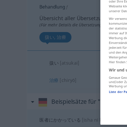
oder Ihre E
Behandlung
Webseite kli
f
unserer Dat
Übersicht aller Übersetzungen
Wir verwend
kommunizier
(Für mehr Details die Übersetzung anklicken/an
der statist
immer auf I
扱い, 治療
Werbung die
Einverständ
jederzeit f
und den Anp
Weitergehen
扱い
[atsukai]
Hier finden
Wir und 
Genaue Geol
治療
[chiryō]
und/oder Zu
Werbung und
Liste der P
Beispielsätze für "Behandl
医者にかかっている
[isha ni kakatte-iru]