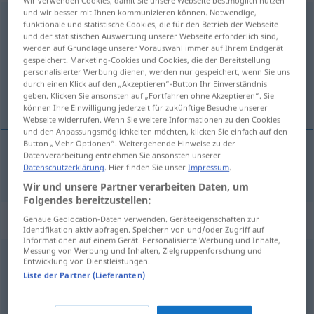
Wir verwenden Cookies, damit Sie unsere Webseite bestmöglich nutzen
und wir besser mit Ihnen kommunizieren können. Notwendige,
beeinflussen
funktionale und statistische Cookies, die für den Betrieb der Webseite
und der statistischen Auswertung unserer Webseite erforderlich sind,
Übersicht aller Übersetzungen
werden auf Grundlage unserer Vorauswahl immer auf Ihrem Endgerät
gespeichert. Marketing-Cookies und Cookies, die der Bereitstellung
(Für mehr Details die Übersetzung anklicken/antippen)
personalisierter Werbung dienen, werden nur gespeichert, wenn Sie uns
durch einen Klick auf den „Akzeptieren“-Button Ihr Einverständnis
影響を与える
geben. Klicken Sie ansonsten auf „Fortfahren ohne Akzeptieren“. Sie
können Ihre Einwilligung jederzeit für zukünftige Besuche unserer
Webseite widerrufen. Wenn Sie weitere Informationen zu den Cookies
und den Anpassungsmöglichkeiten möchten, klicken Sie einfach auf den
Button „Mehr Optionen“. Weitergehende Hinweise zu der
Datenverarbeitung entnehmen Sie ansonsten unserer
影響を与える
[eikyō o ataeru]
beeinflussen
Datenschutzerklärung
. Hier finden Sie unser
Impressum
.
Wir und unsere Partner verarbeiten Daten, um
Folgendes bereitzustellen:
Synonyme für "beeinflussen"
Genaue Geolocation-Daten verwenden. Geräteeigenschaften zur
Identifikation aktiv abfragen. Speichern von und/oder Zugriff auf
Informationen auf einem Gerät. Personalisierte Werbung und Inhalte,
Messung von Werbung und Inhalten, Zielgruppenforschung und
Entwicklung von Dienstleistungen.
(sich) einmischen
Liste der Partner (Lieferanten)
beherrschen
,
lenken
,
steuern
,
verändern