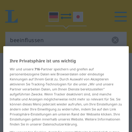
Ihre Privatsphäre ist uns wichtig
Deutsch-Japanisch Wörterbuch
beeinflussen
Wir und unsere
716
-Partner speichern und greifen auf
Deutsch-Japanisch Übersetzung
personenbezogene Daten wie Browserdaten oder eindeutige
Kennungen auf Ihrem Gerät zu. Durch Auswahl von Akzeptieren
für "beeinflussen"
aktivieren Sie Tracking-Technologien für die unter „Wir und unsere
Partner verarbeiten Daten, um Ihnen Dienste bereitzustellen“
aufgeführten Zwecke. Wenn Tracker deaktiviert sind, sind manche
"beeinflussen" Japanisch
Inhalte und Anzeigen möglicherweise nicht mehr so relevant für Sie. Sie
können dieses Menü jederzeit wieder aufrufen, um Ihre Einstellungen zu
Übersetzung
ändern oder Ihre Einwilligung zu widerrufen, indem Sie auf den Link
Privatsphäre-Einstellungen am unteren Rand der Webseite klicken. Ihre
Einstellungen gelten innerhalb unseres Website. Weitere Informationen
„beeinflussen“
finden Sie in unserer Datenschutzerklärung.