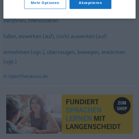
Mehr Optionen
Akzeptieren
kratzen (ugs.)
,
betreffen
,
jucken (ugs.)
,
angehen
,
berühren
,
interessieren
fallen
,
einwirken (auf)
,
(sich) auswirken (auf)
einnehmen (ugs.)
,
überzeugen
,
bewegen
,
erwärmen
(ugs.)
© OpenThesaurus.de