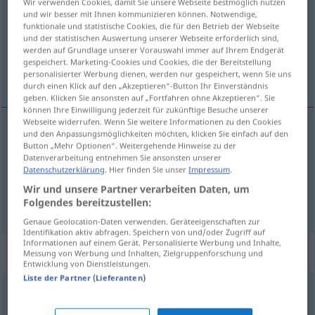
Wir verwenden Cookies, damit Sie unsere Webseite bestmöglich nutzen
und wir besser mit Ihnen kommunizieren können. Notwendige,
Übersicht aller Übersetzungen
funktionale und statistische Cookies, die für den Betrieb der Webseite
und der statistischen Auswertung unserer Webseite erforderlich sind,
(Für mehr Details die Übersetzung anklicken/antippen)
werden auf Grundlage unserer Vorauswahl immer auf Ihrem Endgerät
gespeichert. Marketing-Cookies und Cookies, die der Bereitstellung
もうすぐ, 間もなく
personalisierter Werbung dienen, werden nur gespeichert, wenn Sie uns
durch einen Klick auf den „Akzeptieren“-Button Ihr Einverständnis
geben. Klicken Sie ansonsten auf „Fortfahren ohne Akzeptieren“. Sie
können Ihre Einwilligung jederzeit für zukünftige Besuche unserer
Webseite widerrufen. Wenn Sie weitere Informationen zu den Cookies
und den Anpassungsmöglichkeiten möchten, klicken Sie einfach auf den
もうすぐ
[mō sugu]
bald
Button „Mehr Optionen“. Weitergehende Hinweise zu der
Datenverarbeitung entnehmen Sie ansonsten unserer
Datenschutzerklärung
. Hier finden Sie unser
Impressum
.
間もなく
[mamonaku]
bald
Wir und unsere Partner verarbeiten Daten, um
Folgendes bereitzustellen:
Genaue Geolocation-Daten verwenden. Geräteeigenschaften zur
Identifikation aktiv abfragen. Speichern von und/oder Zugriff auf
Informationen auf einem Gerät. Personalisierte Werbung und Inhalte,
Beispielsätze für "bald"
Messung von Werbung und Inhalten, Zielgruppenforschung und
Entwicklung von Dienstleistungen.
Liste der Partner (Lieferanten)
bald
darauf
その後すぐ
[sono ato sugu]