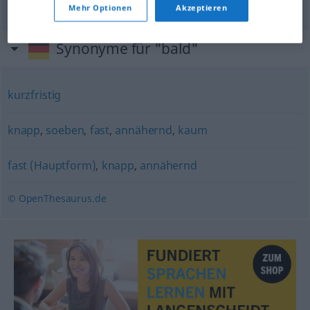
Mehr Optionen
Akzeptieren
Synonyme für "bald"
kurzfristig
knapp
,
soeben
,
fast
,
annähernd
,
kaum
fast (Hauptform)
,
knapp
,
annähernd
© OpenThesaurus.de