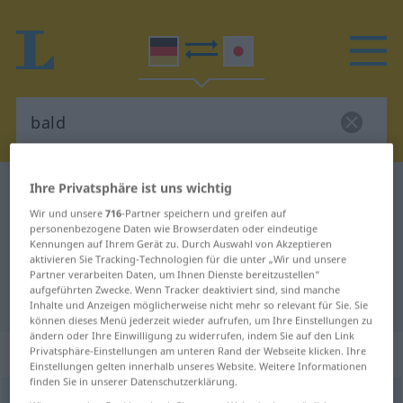
Ihre Privatsphäre ist uns wichtig
Deutsch-Japanisch Wörterbuch
bald
Wir und unsere
716
-Partner speichern und greifen auf
Deutsch-Japanisch Übersetzung
personenbezogene Daten wie Browserdaten oder eindeutige
für "bald"
Kennungen auf Ihrem Gerät zu. Durch Auswahl von Akzeptieren
aktivieren Sie Tracking-Technologien für die unter „Wir und unsere
Partner verarbeiten Daten, um Ihnen Dienste bereitzustellen“
aufgeführten Zwecke. Wenn Tracker deaktiviert sind, sind manche
"bald" Japanisch Übersetzung
Inhalte und Anzeigen möglicherweise nicht mehr so relevant für Sie. Sie
können dieses Menü jederzeit wieder aufrufen, um Ihre Einstellungen zu
ändern oder Ihre Einwilligung zu widerrufen, indem Sie auf den Link
„bald“
Privatsphäre-Einstellungen am unteren Rand der Webseite klicken. Ihre
Einstellungen gelten innerhalb unseres Website. Weitere Informationen
finden Sie in unserer Datenschutzerklärung.
bald