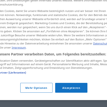
cken. Ihre Einstellungen gelten innerhalb unseres Website. Weitere Informationen fin
enschutzerklärung.
en Cookies, damit Sie unsere Webseite bestmöglich nutzen und wir besser mit Ihnen
en können. Notwendige, funktionale und statistische Cookies, die für den Betrieb d
ischen Auswertung unserer Webseite erforderlich sind, werden auf Grundlage unserer
tippen)
hrem Endgerät gespeichert. Marketing-Cookies und Cookies, die der Bereitstellung per
nen, werden nur gespeichert, wenn Sie uns durch einen Klick auf den „Akzeptieren“-
nis geben. Klicken Sie ansonsten auf „Fortfahren ohne Akzeptieren“. Sie können Ihre 
ür zukünftige Besuche unserer Webseite widerrufen. Wenn Sie weitere Informationen 
assungsmöglichkeiten möchten, klicken Sie einfach auf den Button „Mehr Optionen“
de Hinweise zu der Datenverarbeitung entnehmen Sie ansonsten unserer
Datenschut
 Sie unser
Impressum
.
o]
)
ausstatten
unsere Partner verarbeiten Daten, um Folgendes bereitzustellen:
ocation-Daten verwenden. Geräteeigenschaften zur Identifikation aktiv abfragen. Sp
griff auf Informationen auf einem Gerät. Personalisierte Werbung und Inhalte, Mes
 Inhalten, Zielgruppenforschung und Entwicklung von Dienstleistungen.
artner (Lieferanten)
Mehr Optionen
Akzeptieren