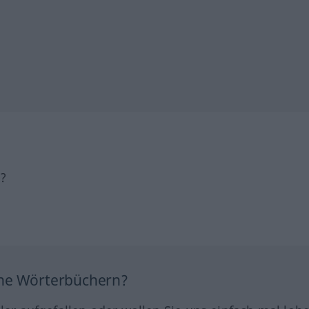
h?
ine Wörterbüchern?