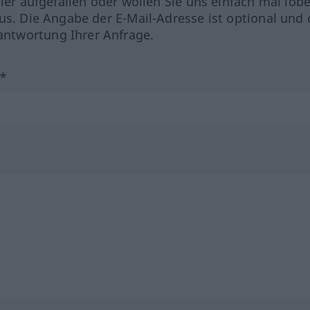
hler aufgefallen oder wollen Sie uns einfach mal lob
us. Die Angabe der E-Mail-Adresse ist optional und 
ntwortung Ihrer Anfrage.
?*