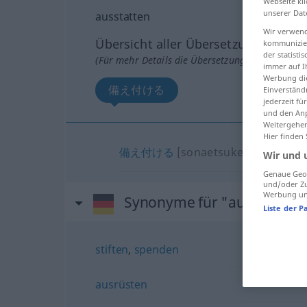
Webseite kli
unserer Dat
ausstatten
Wir verwend
Übersicht aller Übersetzungen
kommunizier
der statist
(Für mehr Details die Übersetzung anklicken/an
immer auf I
Werbung die
備え付ける
Einverständ
jederzeit f
und den Anp
Weitergehen
Hier finden
備え付ける
[sonaetsukeru]
(
mit
を
[
Wir und 
Genaue Geol
und/oder Zu
Werbung und
Synonyme für "ausstatten"
Liste der P
stiften
,
spenden
ausrüsten