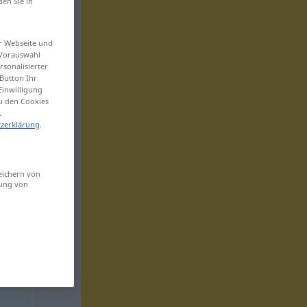
den Sie in
er Webseite und
 Vorauswahl
sonalisierter
Button Ihr
Einwilligung
zu den Cookies
.
zerklärung
.
eichern von
sung von