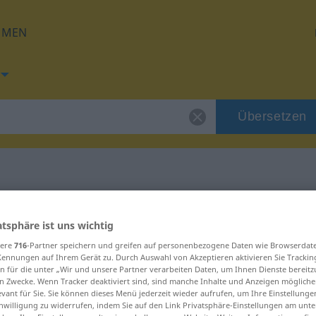
HMEN
Übersetzen
g für "ausstatten"
atsphäre ist uns wichtig
sere
716
-Partner speichern und greifen auf personenbezogene Daten wie Browserdat
tzung
Kennungen auf Ihrem Gerät zu. Durch Auswahl von Akzeptieren aktivieren Sie Trackin
n für die unter „Wir und unsere Partner verarbeiten Daten, um Ihnen Dienste bereitz
n Zwecke. Wenn Tracker deaktiviert sind, sind manche Inhalte und Anzeigen mögliche
evant für Sie. Sie können dieses Menü jederzeit wieder aufrufen, um Ihre Einstellung
inwilligung zu widerrufen, indem Sie auf den Link Privatsphäre-Einstellungen am unt