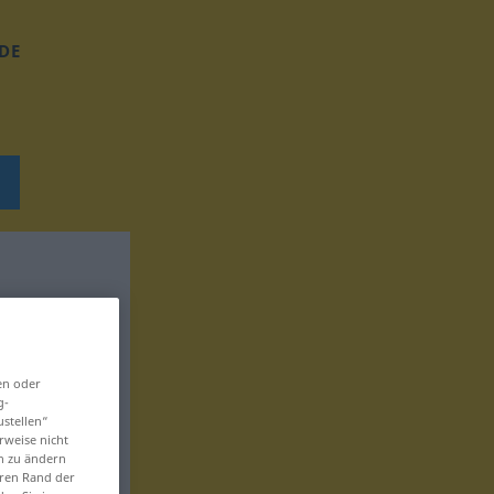
DE
en oder
g-
ustellen“
rweise nicht
en zu ändern
eren Rand der