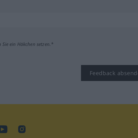
m Sie ein Häkchen setzen.*
Feedback absend
ook
YouTube
Instagram