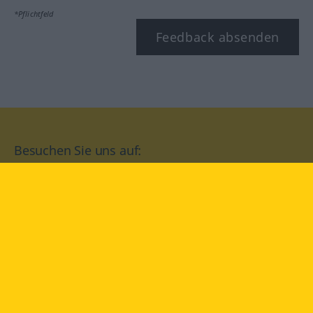
*Pflichtfeld
Feedback absenden
Besuchen Sie uns auf:
facebook
YouTube
Instagram
Langenscheidt
NUTZUNGSBEDINGUNGEN