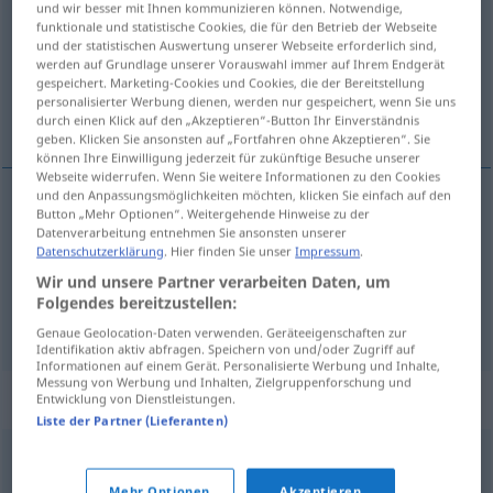
und wir besser mit Ihnen kommunizieren können. Notwendige,
funktionale und statistische Cookies, die für den Betrieb der Webseite
Übersicht aller Übersetzungen
und der statistischen Auswertung unserer Webseite erforderlich sind,
werden auf Grundlage unserer Vorauswahl immer auf Ihrem Endgerät
(Für mehr Details die Übersetzung anklicken/antippen)
gespeichert. Marketing-Cookies und Cookies, die der Bereitstellung
personalisierter Werbung dienen, werden nur gespeichert, wenn Sie uns
叫ぶ, アナウンスする
durch einen Klick auf den „Akzeptieren“-Button Ihr Einverständnis
geben. Klicken Sie ansonsten auf „Fortfahren ohne Akzeptieren“. Sie
können Ihre Einwilligung jederzeit für zukünftige Besuche unserer
Webseite widerrufen. Wenn Sie weitere Informationen zu den Cookies
und den Anpassungsmöglichkeiten möchten, klicken Sie einfach auf den
Button „Mehr Optionen“. Weitergehende Hinweise zu der
叫ぶ
[sakebu]
ausrufen
Datenverarbeitung entnehmen Sie ansonsten unserer
Datenschutzerklärung
. Hier finden Sie unser
Impressum
.
アナウンスする
[anaunsu suru]
ausrufen
Wir und unsere Partner verarbeiten Daten, um
Folgendes bereitzustellen:
ansagen
Genaue Geolocation-Daten verwenden. Geräteeigenschaften zur
Identifikation aktiv abfragen. Speichern von und/oder Zugriff auf
Informationen auf einem Gerät. Personalisierte Werbung und Inhalte,
Messung von Werbung und Inhalten, Zielgruppenforschung und
Synonyme für "ausrufen"
Entwicklung von Dienstleistungen.
Liste der Partner (Lieferanten)
mitteilen (lassen)
,
veröffentlichen
,
verkünden
Mehr Optionen
Akzeptieren