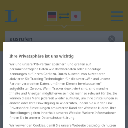
Ihre Privatsphäre ist uns wichtig
Deutsch-Japanisch Wörterbuch
ausrufen
Wir und unsere
716
-Partner speichern und greifen auf
Deutsch-Japanisch Übersetzung
personenbezogene Daten wie Browserdaten oder eindeutige
Kennungen auf Ihrem Gerät zu. Durch Auswahl von Akzeptieren
für "ausrufen"
aktivieren Sie Tracking-Technologien für die unter „Wir und unsere
Partner verarbeiten Daten, um Ihnen Dienste bereitzustellen“
aufgeführten Zwecke. Wenn Tracker deaktiviert sind, sind manche
Inhalte und Anzeigen möglicherweise nicht mehr so relevant für Sie. Sie
"ausrufen" Japanisch Übersetzung
können dieses Menü jederzeit wieder aufrufen, um Ihre Einstellungen zu
ändern oder Ihre Einwilligung zu widerrufen, indem Sie auf den Link
Privatsphäre-Einstellungen am unteren Rand der Webseite klicken. Ihre
„ausrufen“
Einstellungen gelten innerhalb unseres Website. Weitere Informationen
finden Sie in unserer Datenschutzerklärung.
Wir verwenden Cookies, damit Sie unsere Webseite bestmöglich nutzen
ausrufen