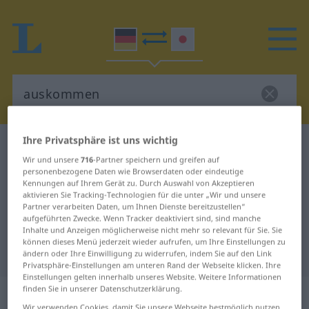
Ihre Privatsphäre ist uns wichtig
Deutsch-Japanisch Wörterbuch
auskommen
Wir und unsere
716
-Partner speichern und greifen auf
Deutsch-Japanisch Übersetzung
personenbezogene Daten wie Browserdaten oder eindeutige
Kennungen auf Ihrem Gerät zu. Durch Auswahl von Akzeptieren
für "auskommen"
aktivieren Sie Tracking-Technologien für die unter „Wir und unsere
Partner verarbeiten Daten, um Ihnen Dienste bereitzustellen“
aufgeführten Zwecke. Wenn Tracker deaktiviert sind, sind manche
"auskommen" Japanisch
Inhalte und Anzeigen möglicherweise nicht mehr so relevant für Sie. Sie
können dieses Menü jederzeit wieder aufrufen, um Ihre Einstellungen zu
Übersetzung
ändern oder Ihre Einwilligung zu widerrufen, indem Sie auf den Link
Privatsphäre-Einstellungen am unteren Rand der Webseite klicken. Ihre
Einstellungen gelten innerhalb unseres Website. Weitere Informationen
finden Sie in unserer Datenschutzerklärung.
„auskommen“
Wir verwenden Cookies, damit Sie unsere Webseite bestmöglich nutzen