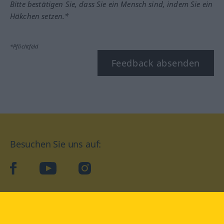
Bitte bestätigen Sie, dass Sie ein Mensch sind, indem Sie ein
Häkchen setzen.*
*Pflichtfeld
Feedback absenden
Besuchen Sie uns auf:
facebook
YouTube
Instagram