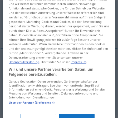
und wir besser mit Ihnen kommunizieren können. Notwendige,
auskommen
funktionale und statistische Cookies, die für den Betrieb der Webseite
und der statistischen Auswertung unserer Webseite erforderlich sind,
werden auf Grundlage unserer Vorauswahl immer auf Ihrem Endgerät
Übersicht aller Übersetzungen
gespeichert. Marketing-Cookies und Cookies, die der Bereitstellung
(Für mehr Details die Übersetzung anklicken/antippen)
personalisierter Werbung dienen, werden nur gespeichert, wenn Sie uns
durch einen Klick auf den „Akzeptieren“-Button Ihr Einverständnis
geben. Klicken Sie ansonsten auf „Fortfahren ohne Akzeptieren“. Sie
うまくやっていく, やり繰りする
können Ihre Einwilligung jederzeit für zukünftige Besuche unserer
Webseite widerrufen. Wenn Sie weitere Informationen zu den Cookies
und den Anpassungsmöglichkeiten möchten, klicken Sie einfach auf den
Button „Mehr Optionen“. Weitergehende Hinweise zu der
Datenverarbeitung entnehmen Sie ansonsten unserer
Datenschutzerklärung
. Hier finden Sie unser
Impressum
.
うまくやっていく
[umaku yatte-iku]
(
mit
Wir und unsere Partner verarbeiten Daten, um
jemandem
と
[to]
)
,
(
mit etwas
で
[de]
)
Folgendes bereitzustellen:
auskommen
Genaue Geolocation-Daten verwenden. Geräteeigenschaften zur
Identifikation aktiv abfragen. Speichern von und/oder Zugriff auf
Informationen auf einem Gerät. Personalisierte Werbung und Inhalte,
やり繰りする
[yarikuri suru]
(
mit etwas
で
[de]
)
Messung von Werbung und Inhalten, Zielgruppenforschung und
Entwicklung von Dienstleistungen.
auskommen
Liste der Partner (Lieferanten)