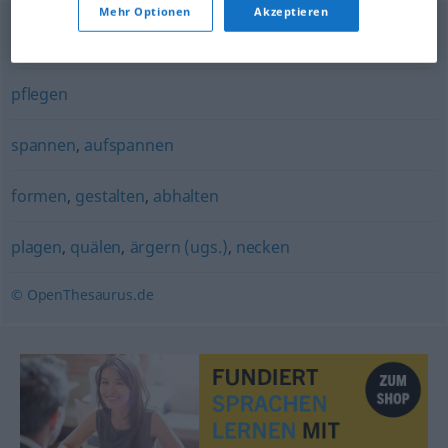
Mehr Optionen
Akzeptieren
verladen (ugs.)
,
täuschen
pflegen
spannen
,
aufspannen
formen
,
gestalten
,
abhalten
plagen
,
quälen
,
ärgern (ugs.)
,
necken
© OpenThesaurus.de