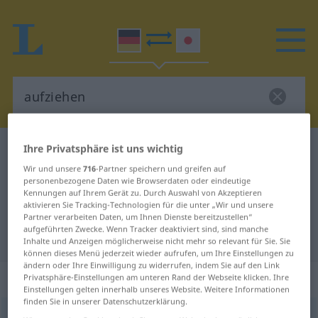
Ihre Privatsphäre ist uns wichtig
Deutsch-Japanisch Wörterbuch
aufziehen
Wir und unsere
716
-Partner speichern und greifen auf
Deutsch-Japanisch Übersetzung
personenbezogene Daten wie Browserdaten oder eindeutige
für "aufziehen"
Kennungen auf Ihrem Gerät zu. Durch Auswahl von Akzeptieren
aktivieren Sie Tracking-Technologien für die unter „Wir und unsere
Partner verarbeiten Daten, um Ihnen Dienste bereitzustellen“
aufgeführten Zwecke. Wenn Tracker deaktiviert sind, sind manche
"aufziehen" Japanisch Übersetzung
Inhalte und Anzeigen möglicherweise nicht mehr so relevant für Sie. Sie
können dieses Menü jederzeit wieder aufrufen, um Ihre Einstellungen zu
ändern oder Ihre Einwilligung zu widerrufen, indem Sie auf den Link
„aufziehen“
Privatsphäre-Einstellungen am unteren Rand der Webseite klicken. Ihre
Einstellungen gelten innerhalb unseres Website. Weitere Informationen
finden Sie in unserer Datenschutzerklärung.
aufziehen