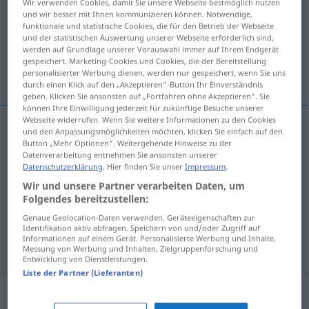
Wir verwenden Cookies, damit Sie unsere Webseite bestmöglich nutzen
und wir besser mit Ihnen kommunizieren können. Notwendige,
Übersicht aller Übersetzungen
funktionale und statistische Cookies, die für den Betrieb der Webseite
und der statistischen Auswertung unserer Webseite erforderlich sind,
(Für mehr Details die Übersetzung anklicken/antippen)
werden auf Grundlage unserer Vorauswahl immer auf Ihrem Endgerät
gespeichert. Marketing-Cookies und Cookies, die der Bereitstellung
開ける, 育てる, ねじを巻く, からかう
personalisierter Werbung dienen, werden nur gespeichert, wenn Sie uns
durch einen Klick auf den „Akzeptieren“-Button Ihr Einverständnis
geben. Klicken Sie ansonsten auf „Fortfahren ohne Akzeptieren“. Sie
können Ihre Einwilligung jederzeit für zukünftige Besuche unserer
Webseite widerrufen. Wenn Sie weitere Informationen zu den Cookies
und den Anpassungsmöglichkeiten möchten, klicken Sie einfach auf den
開ける
[akeru]
aufziehen
Vorhang
Button „Mehr Optionen“. Weitergehende Hinweise zu der
Datenverarbeitung entnehmen Sie ansonsten unserer
Datenschutzerklärung
. Hier finden Sie unser
Impressum
.
育てる
[sodateru]
aufziehen
Kind
Wir und unsere Partner verarbeiten Daten, um
Folgendes bereitzustellen:
ねじを巻く
[neji o maku]
aufziehen
Uhr
Genaue Geolocation-Daten verwenden. Geräteeigenschaften zur
Identifikation aktiv abfragen. Speichern von und/oder Zugriff auf
Informationen auf einem Gerät. Personalisierte Werbung und Inhalte,
からかう
[karakau]
aufziehen
necken
Messung von Werbung und Inhalten, Zielgruppenforschung und
Entwicklung von Dienstleistungen.
Liste der Partner (Lieferanten)
Synonyme für "aufziehen"