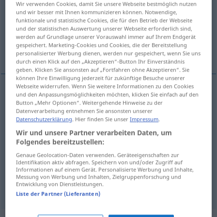
Wir verwenden Cookies, damit Sie unsere Webseite bestmöglich nutzen
und wir besser mit Ihnen kommunizieren können. Notwendige,
Übersicht aller Übersetzungen
funktionale und statistische Cookies, die für den Betrieb der Webseite
und der statistischen Auswertung unserer Webseite erforderlich sind,
(Für mehr Details die Übersetzung anklicken/antippen)
werden auf Grundlage unserer Vorauswahl immer auf Ihrem Endgerät
gespeichert. Marketing-Cookies und Cookies, die der Bereitstellung
かける, かぶる, 文書にする, 着陸する
personalisierter Werbung dienen, werden nur gespeichert, wenn Sie uns
durch einen Klick auf den „Akzeptieren“-Button Ihr Einverständnis
geben. Klicken Sie ansonsten auf „Fortfahren ohne Akzeptieren“. Sie
können Ihre Einwilligung jederzeit für zukünftige Besuche unserer
Webseite widerrufen. Wenn Sie weitere Informationen zu den Cookies
und den Anpassungsmöglichkeiten möchten, klicken Sie einfach auf den
かける
[kakeru]
aufsetzen
Brille
Button „Mehr Optionen“. Weitergehende Hinweise zu der
Datenverarbeitung entnehmen Sie ansonsten unserer
Datenschutzerklärung
. Hier finden Sie unser
Impressum
.
かぶる
[kaburu]
aufsetzen
Hut
Wir und unsere Partner verarbeiten Daten, um
Folgendes bereitzustellen:
文書にする
[bunsho ni suru]
aufsetzen
Genaue Geolocation-Daten verwenden. Geräteeigenschaften zur
Schreiben
Identifikation aktiv abfragen. Speichern von und/oder Zugriff auf
Informationen auf einem Gerät. Personalisierte Werbung und Inhalte,
Messung von Werbung und Inhalten, Zielgruppenforschung und
Entwicklung von Dienstleistungen.
着陸する
[chakuriku suru]
aufsetzen
AER
Liste der Partner (Lieferanten)