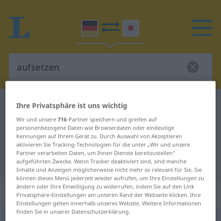
Deutsch-Japanisch Wörterbuch
aufsetzen
Ihre Privatsphäre ist uns wichtig
Deutsch-Japanisch Übersetzung
Wir und unsere
716
-Partner speichern und greifen auf
personenbezogene Daten wie Browserdaten oder eindeutige
für "aufsetzen"
Kennungen auf Ihrem Gerät zu. Durch Auswahl von Akzeptieren
aktivieren Sie Tracking-Technologien für die unter „Wir und unsere
Partner verarbeiten Daten, um Ihnen Dienste bereitzustellen“
aufgeführten Zwecke. Wenn Tracker deaktiviert sind, sind manche
"aufsetzen" Japanisch Übersetzung
Inhalte und Anzeigen möglicherweise nicht mehr so relevant für Sie. Sie
können dieses Menü jederzeit wieder aufrufen, um Ihre Einstellungen zu
ändern oder Ihre Einwilligung zu widerrufen, indem Sie auf den Link
„aufsetzen“
Privatsphäre-Einstellungen am unteren Rand der Webseite klicken. Ihre
Einstellungen gelten innerhalb unseres Website. Weitere Informationen
finden Sie in unserer Datenschutzerklärung.
aufsetzen