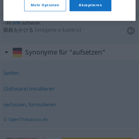
Beispielsätze für "aufsetzen"
Mehr Optionen
Akzeptieren
die
Brille
aufsetzen
眼鏡をかける
[megane o kakeru]
Synonyme für "aufsetzen"
landen
(Software) installieren
verfassen
,
formulieren
© OpenThesaurus.de