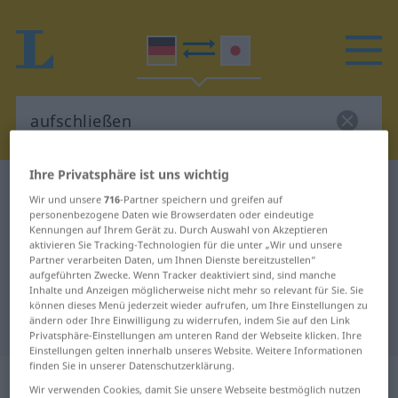
Ihre Privatsphäre ist uns wichtig
Deutsch-Japanisch Wörterbuch
aufschließen
Wir und unsere
716
-Partner speichern und greifen auf
Deutsch-Japanisch Übersetzung
personenbezogene Daten wie Browserdaten oder eindeutige
Kennungen auf Ihrem Gerät zu. Durch Auswahl von Akzeptieren
für "aufschließen"
aktivieren Sie Tracking-Technologien für die unter „Wir und unsere
Partner verarbeiten Daten, um Ihnen Dienste bereitzustellen“
aufgeführten Zwecke. Wenn Tracker deaktiviert sind, sind manche
Inhalte und Anzeigen möglicherweise nicht mehr so relevant für Sie. Sie
"aufschließen" Japanisch
können dieses Menü jederzeit wieder aufrufen, um Ihre Einstellungen zu
ändern oder Ihre Einwilligung zu widerrufen, indem Sie auf den Link
Übersetzung
Privatsphäre-Einstellungen am unteren Rand der Webseite klicken. Ihre
Einstellungen gelten innerhalb unseres Website. Weitere Informationen
finden Sie in unserer Datenschutzerklärung.
„aufschließen“
Wir verwenden Cookies, damit Sie unsere Webseite bestmöglich nutzen