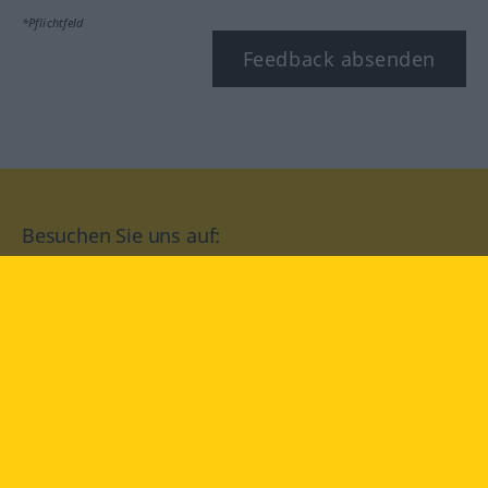
*Pflichtfeld
Feedback absenden
Besuchen Sie uns auf:
facebook
YouTube
Instagram
Langenscheidt
NUTZUNGSBEDINGUNGEN