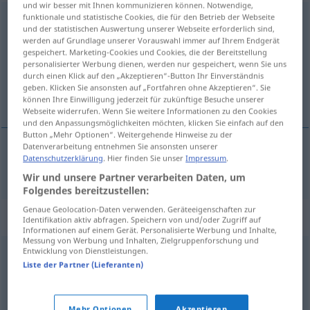
und wir besser mit Ihnen kommunizieren können. Notwendige,
funktionale und statistische Cookies, die für den Betrieb der Webseite
aufschließen
und der statistischen Auswertung unserer Webseite erforderlich sind,
werden auf Grundlage unserer Vorauswahl immer auf Ihrem Endgerät
Übersicht aller Übersetzungen
gespeichert. Marketing-Cookies und Cookies, die der Bereitstellung
(Für mehr Details die Übersetzung anklicken/antippen)
personalisierter Werbung dienen, werden nur gespeichert, wenn Sie uns
durch einen Klick auf den „Akzeptieren“-Button Ihr Einverständnis
geben. Klicken Sie ansonsten auf „Fortfahren ohne Akzeptieren“. Sie
鍵を 開ける
können Ihre Einwilligung jederzeit für zukünftige Besuche unserer
Webseite widerrufen. Wenn Sie weitere Informationen zu den Cookies
und den Anpassungsmöglichkeiten möchten, klicken Sie einfach auf den
Button „Mehr Optionen“. Weitergehende Hinweise zu der
Datenverarbeitung entnehmen Sie ansonsten unserer
Datenschutzerklärung
. Hier finden Sie unser
Impressum
.
(鍵を)
開ける
[(kagi o) akeru]
aufschließen
Wir und unsere Partner verarbeiten Daten, um
Folgendes bereitzustellen:
Genaue Geolocation-Daten verwenden. Geräteeigenschaften zur
Synonyme für "aufschließen"
Identifikation aktiv abfragen. Speichern von und/oder Zugriff auf
Informationen auf einem Gerät. Personalisierte Werbung und Inhalte,
Messung von Werbung und Inhalten, Zielgruppenforschung und
Entwicklung von Dienstleistungen.
öffnen
Liste der Partner (Lieferanten)
(wieder) einholen
,
ausgleichen
Mehr Optionen
Akzeptieren