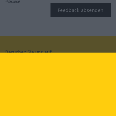
*Pflichtfeld
Feedback absenden
Besuchen Sie uns auf:
facebook
YouTube
Instagram
Langenscheidt
NUTZUNGSBEDINGUNGEN