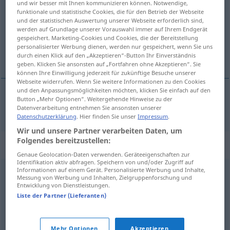
und wir besser mit Ihnen kommunizieren können. Notwendige,
funktionale und statistische Cookies, die für den Betrieb der Webseite
Übersicht aller Übersetzungen
und der statistischen Auswertung unserer Webseite erforderlich sind,
werden auf Grundlage unserer Vorauswahl immer auf Ihrem Endgerät
(Für mehr Details die Übersetzung anklicken/antippen)
gespeichert. Marketing-Cookies und Cookies, die der Bereitstellung
personalisierter Werbung dienen, werden nur gespeichert, wenn Sie uns
呼びかける
durch einen Klick auf den „Akzeptieren“-Button Ihr Einverständnis
geben. Klicken Sie ansonsten auf „Fortfahren ohne Akzeptieren“. Sie
können Ihre Einwilligung jederzeit für zukünftige Besuche unserer
Webseite widerrufen. Wenn Sie weitere Informationen zu den Cookies
und den Anpassungsmöglichkeiten möchten, klicken Sie einfach auf den
Button „Mehr Optionen“. Weitergehende Hinweise zu der
呼びかける
[yobikakeru]
aufrufen
Datenverarbeitung entnehmen Sie ansonsten unserer
Datenschutzerklärung
. Hier finden Sie unser
Impressum
.
Wir und unsere Partner verarbeiten Daten, um
Folgendes bereitzustellen:
Synonyme für "aufrufen"
Genaue Geolocation-Daten verwenden. Geräteeigenschaften zur
Identifikation aktiv abfragen. Speichern von und/oder Zugriff auf
Informationen auf einem Gerät. Personalisierte Werbung und Inhalte,
Messung von Werbung und Inhalten, Zielgruppenforschung und
auffordern
Entwicklung von Dienstleistungen.
Liste der Partner (Lieferanten)
flehen
Mehr Optionen
Akzeptieren