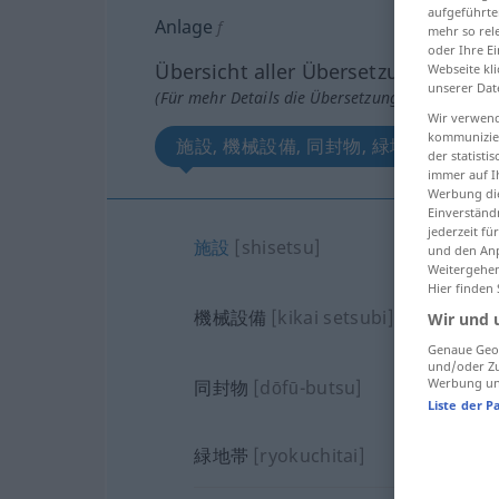
aufgeführte
Anlage
f
mehr so rel
oder Ihre E
Übersicht aller Übersetzungen
Webseite kli
unserer Dat
(Für mehr Details die Übersetzung anklicken/an
Wir verwend
kommunizier
施設, 機械設備, 同封物, 緑地帯
der statist
immer auf I
Werbung die
Einverständ
jederzeit f
施設
[shisetsu]
und den Anp
Weitergehen
Hier finden
機械設備
[kikai setsubi]
Wir und 
Genaue Geol
und/oder Zu
Werbung und
同封物
[dōfū-butsu]
Liste der P
緑地帯
[ryokuchitai]