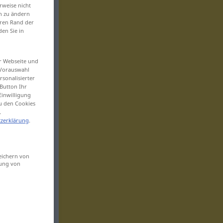
rweise nicht
en zu ändern
eren Rand der
den Sie in
er Webseite und
 Vorauswahl
sonalisierter
Button Ihr
Einwilligung
zu den Cookies
.
zerklärung
.
eichern von
sung von