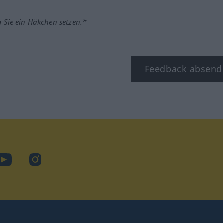
m Sie ein Häkchen setzen.*
Feedback absend
ook
YouTube
Instagram