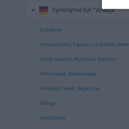
Synonyme für "Anlage"
Einteilung
Temperament
,
Eigenart
,
Charakter
,
Wese
Gerät
,
Apparat
,
Maschine
,
Automat
Hi-Fi-Anlage
,
Stereoanlage
Fähigkeit
,
Talent
,
Begabung
Beilage
Möglichkeit