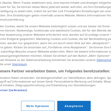
n Zwecke. Wenn Tracker deaktiviert sind, sind manche Inhalte und Anzeigen mögliche
evant für Sie. Sie können dieses Menü jederzeit wieder aufrufen, um Ihre Einstellung
inwilligung zu widerrufen, indem Sie auf den Link Privatsphäre-Einstellungen am unt
cken. Ihre Einstellungen gelten innerhalb unseres Website. Weitere Informationen fin
enschutzerklärung.
tippen)
en Cookies, damit Sie unsere Webseite bestmöglich nutzen und wir besser mit Ihnen
en können. Notwendige, funktionale und statistische Cookies, die für den Betrieb d
ischen Auswertung unserer Webseite erforderlich sind, werden auf Grundlage unserer
hrem Endgerät gespeichert. Marketing-Cookies und Cookies, die der Bereitstellung per
nen, werden nur gespeichert, wenn Sie uns durch einen Klick auf den „Akzeptieren“-
nis geben. Klicken Sie ansonsten auf „Fortfahren ohne Akzeptieren“. Sie können Ihre 
ür zukünftige Besuche unserer Webseite widerrufen. Wenn Sie weitere Informationen 
Anlage
ARCH
assungsmöglichkeiten möchten, klicken Sie einfach auf den Button „Mehr Optionen“
de Hinweise zu der Datenverarbeitung entnehmen Sie ansonsten unserer
Datenschut
 Sie unser
Impressum
.
Anlage
unsere Partner verarbeiten Daten, um Folgendes bereitzustellen:
TECH
ocation-Daten verwenden. Geräteeigenschaften zur Identifikation aktiv abfragen. Sp
griff auf Informationen auf einem Gerät. Personalisierte Werbung und Inhalte, Mes
 Inhalten, Zielgruppenforschung und Entwicklung von Dienstleistungen.
Anlage
zu einem Brief
artner (Lieferanten)
Anlage
Grünanlage
Mehr Optionen
Akzeptieren