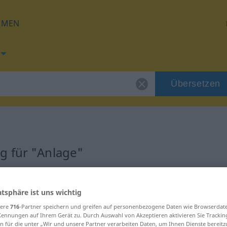
HMEN
Übersetzen
g für "Anlage"
g
atsphäre ist uns wichtig
sere
716
-Partner speichern und greifen auf personenbezogene Daten wie Browserdat
Kennungen auf Ihrem Gerät zu. Durch Auswahl von Akzeptieren aktivieren Sie Trackin
n für die unter „Wir und unsere Partner verarbeiten Daten, um Ihnen Dienste bereitz