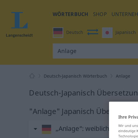
WÖRTERBUCH
SHOP
UNTERNE
Deutsch
Japanisch
Deutsch-Japanisch Wörterbuch
Anlage
Deutsch-Japanisch Übersetzun
"Anlage" Japanisch Übersetzun
Ihre Priv
Wir und un
„Anlage“
: weiblich
eindeutige 
Technologie