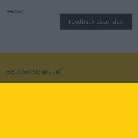
*Pflichtfeld
Feedback absenden
Besuchen Sie uns auf:
facebook
YouTube
Instagram
Langenscheidt