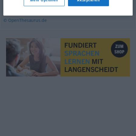
befassen (mit)
,
angehen
,
behandeln
© OpenThesaurus.de