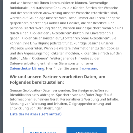
und wir besser mit Ihnen kommunizieren können. Notwendige,
funktionale und statistische Cookies, die für den Betrieb der Webseite
adressieren
und der statistischen Auswertung unserer Webseite erforderlich sind,
werden auf Grundlage unserer Vorauswahl immer auf Ihrem Endgerät
Übersicht aller Übersetzungen
gespeichert. Marketing-Cookies und Cookies, die der Bereitstellung
(Für mehr Details die Übersetzung anklicken/antippen)
personalisierter Werbung dienen, werden nur gespeichert, wenn Sie uns
durch einen Klick auf den „Akzeptieren“-Button Ihr Einverständnis
geben. Klicken Sie ansonsten auf „Fortfahren ohne Akzeptieren“. Sie
あて名を書く
können Ihre Einwilligung jederzeit für zukünftige Besuche unserer
Webseite widerrufen. Wenn Sie weitere Informationen zu den Cookies
und den Anpassungsmöglichkeiten möchten, klicken Sie einfach auf den
Button „Mehr Optionen“. Weitergehende Hinweise zu der
Datenverarbeitung entnehmen Sie ansonsten unserer
Datenschutzerklärung
. Hier finden Sie unser
Impressum
.
あて名を書く
[atena o kaku]
(
an
の
[no]
)
Wir und unsere Partner verarbeiten Daten, um
adressieren
Folgendes bereitzustellen:
Genaue Geolocation-Daten verwenden. Geräteeigenschaften zur
Identifikation aktiv abfragen. Speichern von und/oder Zugriff auf
Informationen auf einem Gerät. Personalisierte Werbung und Inhalte,
Synonyme für "adressieren"
Messung von Werbung und Inhalten, Zielgruppenforschung und
Entwicklung von Dienstleistungen.
Liste der Partner (Lieferanten)
ansprechen
,
anreden
Mehr Optionen
Akzeptieren