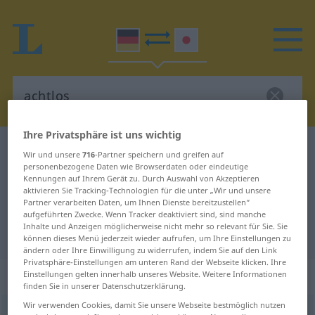
Ihre Privatsphäre ist uns wichtig
Deutsch-Japanisch Wörterbuch
achtlos
Wir und unsere
716
-Partner speichern und greifen auf
personenbezogene Daten wie Browserdaten oder eindeutige
Deutsch-Japanisch Übersetzung
Kennungen auf Ihrem Gerät zu. Durch Auswahl von Akzeptieren
für "achtlos"
aktivieren Sie Tracking-Technologien für die unter „Wir und unsere
Partner verarbeiten Daten, um Ihnen Dienste bereitzustellen“
aufgeführten Zwecke. Wenn Tracker deaktiviert sind, sind manche
Inhalte und Anzeigen möglicherweise nicht mehr so relevant für Sie. Sie
"achtlos" Japanisch Übersetzung
können dieses Menü jederzeit wieder aufrufen, um Ihre Einstellungen zu
ändern oder Ihre Einwilligung zu widerrufen, indem Sie auf den Link
Privatsphäre-Einstellungen am unteren Rand der Webseite klicken. Ihre
„achtlos“
Einstellungen gelten innerhalb unseres Website. Weitere Informationen
finden Sie in unserer Datenschutzerklärung.
Wir verwenden Cookies, damit Sie unsere Webseite bestmöglich nutzen
achtlos