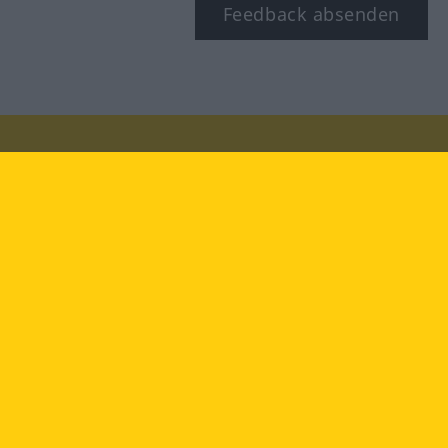
Feedback absenden
Besuchen Sie uns auf:
facebook
YouTube
Instagram
Langenscheidt
NUTZUNGSBEDINGUNGEN
DATENSCHUTZBESTIMMUNGEN