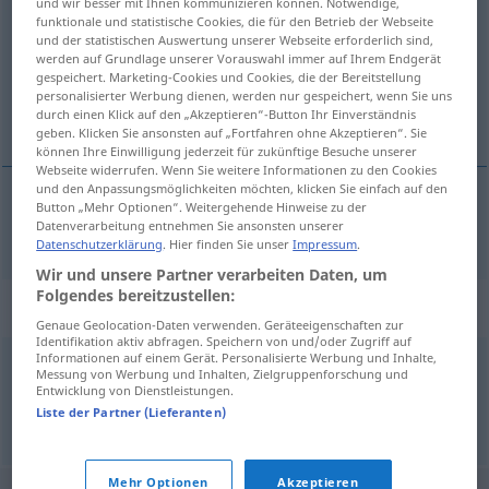
und wir besser mit Ihnen kommunizieren können. Notwendige,
funktionale und statistische Cookies, die für den Betrieb der Webseite
Übersicht aller Übersetzungen
und der statistischen Auswertung unserer Webseite erforderlich sind,
werden auf Grundlage unserer Vorauswahl immer auf Ihrem Endgerät
(Für mehr Details die Übersetzung anklicken/antippen)
gespeichert. Marketing-Cookies und Cookies, die der Bereitstellung
personalisierter Werbung dienen, werden nur gespeichert, wenn Sie uns
不注意 な
durch einen Klick auf den „Akzeptieren“-Button Ihr Einverständnis
geben. Klicken Sie ansonsten auf „Fortfahren ohne Akzeptieren“. Sie
können Ihre Einwilligung jederzeit für zukünftige Besuche unserer
Webseite widerrufen. Wenn Sie weitere Informationen zu den Cookies
und den Anpassungsmöglichkeiten möchten, klicken Sie einfach auf den
Button „Mehr Optionen“. Weitergehende Hinweise zu der
不注意
(な)
[fuchūi (na)]
achtlos
Datenverarbeitung entnehmen Sie ansonsten unserer
Datenschutzerklärung
. Hier finden Sie unser
Impressum
.
Wir und unsere Partner verarbeiten Daten, um
Folgendes bereitzustellen:
Synonyme für "achtlos"
Genaue Geolocation-Daten verwenden. Geräteeigenschaften zur
Identifikation aktiv abfragen. Speichern von und/oder Zugriff auf
Informationen auf einem Gerät. Personalisierte Werbung und Inhalte,
Messung von Werbung und Inhalten, Zielgruppenforschung und
fahrlässig
,
nachlässig
,
riskant
,
unachtsam
,
gedankenlos
Entwicklung von Dienstleistungen.
Liste der Partner (Lieferanten)
© OpenThesaurus.de
Mehr Optionen
Akzeptieren