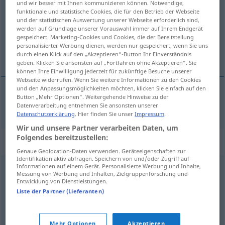
und wir besser mit Ihnen kommunizieren können. Notwendige,
funktionale und statistische Cookies, die für den Betrieb der Webseite
Übersicht aller Übersetzungen
und der statistischen Auswertung unserer Webseite erforderlich sind,
werden auf Grundlage unserer Vorauswahl immer auf Ihrem Endgerät
(Für mehr Details die Übersetzung anklicken/antippen)
gespeichert. Marketing-Cookies und Cookies, die der Bereitstellung
personalisierter Werbung dienen, werden nur gespeichert, wenn Sie uns
差し引いて
durch einen Klick auf den „Akzeptieren“-Button Ihr Einverständnis
geben. Klicken Sie ansonsten auf „Fortfahren ohne Akzeptieren“. Sie
können Ihre Einwilligung jederzeit für zukünftige Besuche unserer
Webseite widerrufen. Wenn Sie weitere Informationen zu den Cookies
und den Anpassungsmöglichkeiten möchten, klicken Sie einfach auf den
Button „Mehr Optionen“. Weitergehende Hinweise zu der
差し引いて
[sashihiite]
abzüglich
Datenverarbeitung entnehmen Sie ansonsten unserer
Datenschutzerklärung
. Hier finden Sie unser
Impressum
.
Wir und unsere Partner verarbeiten Daten, um
Folgendes bereitzustellen:
Synonyme für "abzüglich"
Genaue Geolocation-Daten verwenden. Geräteeigenschaften zur
Identifikation aktiv abfragen. Speichern von und/oder Zugriff auf
Informationen auf einem Gerät. Personalisierte Werbung und Inhalte,
Messung von Werbung und Inhalten, Zielgruppenforschung und
bar (einer Sache) (geh.)
,
außer
,
ohne
,
ausgenommen
Entwicklung von Dienstleistungen.
Liste der Partner (Lieferanten)
außer
,
ohne
,
minus
,
ausgenommen
Mehr Optionen
Akzeptieren