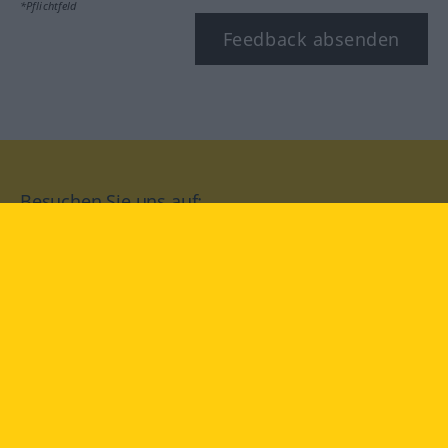
*Pflichtfeld
Feedback absenden
Besuchen Sie uns auf:
facebook
YouTube
Instagram
Langenscheidt
NUTZUNGSBEDINGUNGEN