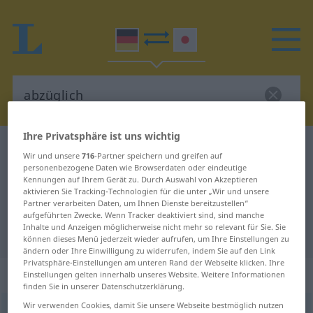
Ihre Privatsphäre ist uns wichtig
Deutsch-Japanisch Wörterbuch
abzüglich
Wir und unsere
716
-Partner speichern und greifen auf
Deutsch-Japanisch Übersetzung
personenbezogene Daten wie Browserdaten oder eindeutige
Kennungen auf Ihrem Gerät zu. Durch Auswahl von Akzeptieren
für "abzüglich"
aktivieren Sie Tracking-Technologien für die unter „Wir und unsere
Partner verarbeiten Daten, um Ihnen Dienste bereitzustellen“
aufgeführten Zwecke. Wenn Tracker deaktiviert sind, sind manche
Inhalte und Anzeigen möglicherweise nicht mehr so relevant für Sie. Sie
"abzüglich" Japanisch Übersetzung
können dieses Menü jederzeit wieder aufrufen, um Ihre Einstellungen zu
ändern oder Ihre Einwilligung zu widerrufen, indem Sie auf den Link
Privatsphäre-Einstellungen am unteren Rand der Webseite klicken. Ihre
„abzüglich“
Einstellungen gelten innerhalb unseres Website. Weitere Informationen
finden Sie in unserer Datenschutzerklärung.
Wir verwenden Cookies, damit Sie unsere Webseite bestmöglich nutzen
abzüglich