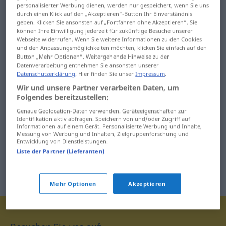
personalisierter Werbung dienen, werden nur gespeichert, wenn Sie uns
langweilig ... laufen
linke ... lochen
durch einen Klick auf den „Akzeptieren“-Button Ihr Einverständnis
geben. Klicken Sie ansonsten auf „Fortfahren ohne Akzeptieren“. Sie
Laune ... Lebenslauf
Locher ... lohnen
können Ihre Einwilligung jederzeit für zukünftige Besuche unserer
Webseite widerrufen. Wenn Sie weitere Informationen zu den Cookies
und den Anpassungsmöglichkeiten möchten, klicken Sie einfach auf den
Lebensmittel ... Lehne
Lohnerhöhung ... Lotto
Button „Mehr Optionen“. Weitergehende Hinweise zu der
Datenverarbeitung entnehmen Sie ansonsten unserer
lehnen ... Leihwagen
Lotuswurzel ...
Datenschutzerklärung
. Hier finden Sie unser
Impressum
.
Luftwaffe
Wir und unsere Partner verarbeiten Daten, um
Leim ... Lenkstange
Folgendes bereitzustellen:
Lumpen ... Lyrik
Genaue Geolocation-Daten verwenden. Geräteeigenschaften zur
Identifikation aktiv abfragen. Speichern von und/oder Zugriff auf
Informationen auf einem Gerät. Personalisierte Werbung und Inhalte,
Messung von Werbung und Inhalten, Zielgruppenforschung und
Entwicklung von Dienstleistungen.
Liste der Partner (Lieferanten)
Mehr Optionen
Akzeptieren