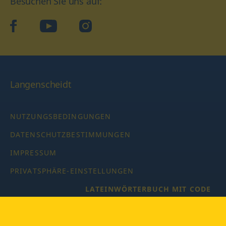
Besuchen Sie uns auf:
facebook
YouTube
Instagram
Langenscheidt
NUTZUNGSBEDINGUNGEN
DATENSCHUTZBESTIMMUNGEN
IMPRESSUM
PRIVATSPHÄRE-EINSTELLUNGEN
LATEINWÖRTERBUCH MIT CODE
Copyright © 2026 PONS Langenscheidt GmbH, Alle Rechte