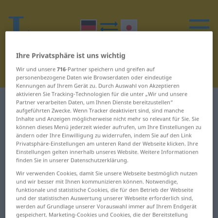
Ihre Privatsphäre ist uns wichtig
Wir und unsere
716
-Partner speichern und greifen auf
personenbezogene Daten wie Browserdaten oder eindeutige
Kennungen auf Ihrem Gerät zu. Durch Auswahl von Akzeptieren
aktivieren Sie Tracking-Technologien für die unter „Wir und unsere
Deutsch-Japanisch Wörterbuch
L
Partner verarbeiten Daten, um Ihnen Dienste bereitzustellen“
aufgeführten Zwecke. Wenn Tracker deaktiviert sind, sind manche
Inhalte und Anzeigen möglicherweise nicht mehr so relevant für Sie. Sie
Wörter auf Deutsch, die mit L
können dieses Menü jederzeit wieder aufrufen, um Ihre Einstellungen zu
ändern oder Ihre Einwilligung zu widerrufen, indem Sie auf den Link
beginnen
Privatsphäre-Einstellungen am unteren Rand der Webseite klicken. Ihre
Einstellungen gelten innerhalb unseres Website. Weitere Informationen
finden Sie in unserer Datenschutzerklärung.
labil ... länglich
lernen ... Lidschatten
Wir verwenden Cookies, damit Sie unsere Webseite bestmöglich nutzen
und wir besser mit Ihnen kommunizieren können. Notwendige,
längs ... Lampe
lieb ... liefern
funktionale und statistische Cookies, die für den Betrieb der Webseite
und der statistischen Auswertung unserer Webseite erforderlich sind,
werden auf Grundlage unserer Vorauswahl immer auf Ihrem Endgerät
Land ... langweilen
Lieferschein ... Link
gespeichert. Marketing-Cookies und Cookies, die der Bereitstellung