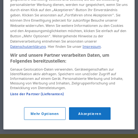
personalisierter Werbung dienen, werden nur gespeichert, wenn Sie uns
Hemmungen
herausfordern
durch einen Klick auf den „Akzeptieren“-Button Ihr Einverständnis
geben. Klicken Sie ansonsten auf „Fortfahren ohne Akzeptieren“. Sie
Henkel
herausgeben
können Ihre Einwilligung jederzeit für zukünftige Besuche unserer
Webseite widerrufen. Wenn Sie weitere Informationen zu den Cookies
Hepatitis
Herausgeber
und den Anpassungsmöglichkeiten möchten, klicken Sie einfach auf den
Button „Mehr Optionen“. Weitergehende Hinweise zu der
Datenverarbeitung entnehmen Sie ansonsten unserer
her
herb
Datenschutzerklärung
. Hier finden Sie unser
Impressum
.
Wir und unsere Partner verarbeiten Daten, um
herablassend
herbringen
Folgendes bereitzustellen:
herabsetzen
Herbst
Genaue Geolocation-Daten verwenden. Geräteeigenschaften zur
Identifikation aktiv abfragen. Speichern von und/oder Zugriff auf
Informationen auf einem Gerät. Personalisierte Werbung und Inhalte,
herankommen
Herd
Messung von Werbung und Inhalten, Zielgruppenforschung und
Entwicklung von Dienstleistungen.
heraufsetzen
Liste der Partner (Lieferanten)
Mehr Optionen
Akzeptieren