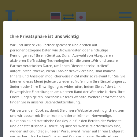
Ihre Privatsphäre ist uns wichtig
Wir und unsere
716
-Partner speichern und greifen auf
personenbezogene Daten wie Browserdaten oder eindeutige
Kennungen auf Ihrem Gerät zu. Durch Auswahl von Akzeptieren
aktivieren Sie Tracking-Technologien für die unter „Wir und unsere
Deutsch-Japanisch Wörterbuch
H
9
Partner verarbeiten Daten, um Ihnen Dienste bereitzustellen“
aufgeführten Zwecke. Wenn Tracker deaktiviert sind, sind manche
Inhalte und Anzeigen möglicherweise nicht mehr so relevant für Sie. Sie
Wörter auf Deutsch, die mit H
können dieses Menü jederzeit wieder aufrufen, um Ihre Einstellungen zu
ändern oder Ihre Einwilligung zu widerrufen, indem Sie auf den Link
beginnen – hell ... Herd
Privatsphäre-Einstellungen am unteren Rand der Webseite klicken. Ihre
Einstellungen gelten innerhalb unseres Website. Weitere Informationen
finden Sie in unserer Datenschutzerklärung.
hell
heraus
Wir verwenden Cookies, damit Sie unsere Webseite bestmöglich nutzen
und wir besser mit Ihnen kommunizieren können. Notwendige,
Helm
herausbekommen
funktionale und statistische Cookies, die für den Betrieb der Webseite
und der statistischen Auswertung unserer Webseite erforderlich sind,
Hemd
herausbringen
werden auf Grundlage unserer Vorauswahl immer auf Ihrem Endgerät
gespeichert. Marketing-Cookies und Cookies, die der Bereitstellung