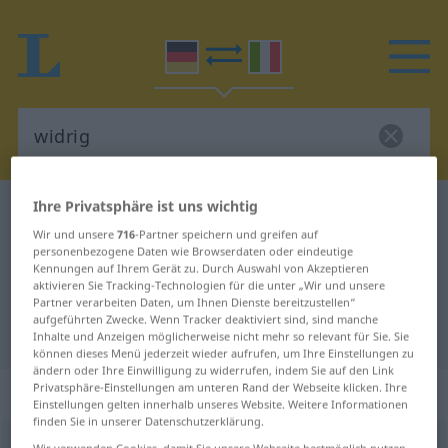
Ihre Privatsphäre ist uns wichtig
Deutsch-Italienisch Wörterbuch
widrig
Wir und unsere
716
-Partner speichern und greifen auf
Deutsch-Italienisch Übersetzung
personenbezogene Daten wie Browserdaten oder eindeutige
Kennungen auf Ihrem Gerät zu. Durch Auswahl von Akzeptieren
für "widrig"
aktivieren Sie Tracking-Technologien für die unter „Wir und unsere
Partner verarbeiten Daten, um Ihnen Dienste bereitzustellen“
aufgeführten Zwecke. Wenn Tracker deaktiviert sind, sind manche
"widrig" Italienisch Übersetzung
Inhalte und Anzeigen möglicherweise nicht mehr so relevant für Sie. Sie
können dieses Menü jederzeit wieder aufrufen, um Ihre Einstellungen zu
ändern oder Ihre Einwilligung zu widerrufen, indem Sie auf den Link
„widrig“
: Adjektiv
Privatsphäre-Einstellungen am unteren Rand der Webseite klicken. Ihre
Einstellungen gelten innerhalb unseres Website. Weitere Informationen
finden Sie in unserer Datenschutzerklärung.
widrig
adj
Wir verwenden Cookies, damit Sie unsere Webseite bestmöglich nutzen