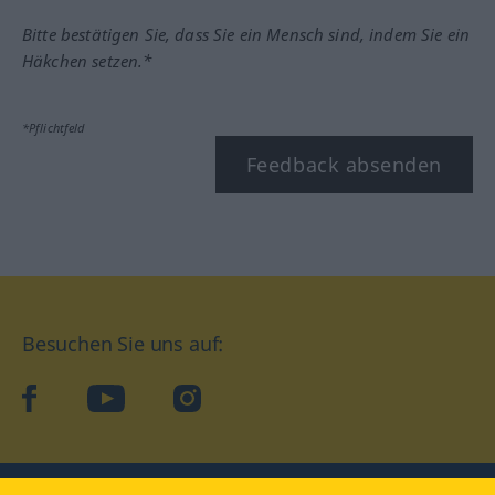
Bitte bestätigen Sie, dass Sie ein Mensch sind, indem Sie ein
Häkchen setzen.*
*Pflichtfeld
Feedback absenden
Besuchen Sie uns auf:
facebook
YouTube
Instagram