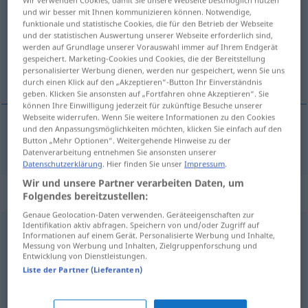
und wir besser mit Ihnen kommunizieren können. Notwendige,
Übersicht aller Übersetzungen
funktionale und statistische Cookies, die für den Betrieb der Webseite
und der statistischen Auswertung unserer Webseite erforderlich sind,
(Für mehr Details die Übersetzung anklicken/antippen)
werden auf Grundlage unserer Vorauswahl immer auf Ihrem Endgerät
gespeichert. Marketing-Cookies und Cookies, die der Bereitstellung
contrario
personalisierter Werbung dienen, werden nur gespeichert, wenn Sie uns
durch einen Klick auf den „Akzeptieren“-Button Ihr Einverständnis
geben. Klicken Sie ansonsten auf „Fortfahren ohne Akzeptieren“. Sie
können Ihre Einwilligung jederzeit für zukünftige Besuche unserer
Webseite widerrufen. Wenn Sie weitere Informationen zu den Cookies
und den Anpassungsmöglichkeiten möchten, klicken Sie einfach auf den
Button „Mehr Optionen“. Weitergehende Hinweise zu der
contrario
widrig
Datenverarbeitung entnehmen Sie ansonsten unserer
Datenschutzerklärung
. Hier finden Sie unser
Impressum
.
Wir und unsere Partner verarbeiten Daten, um
Synonyme für "widrig"
Folgendes bereitzustellen:
Genaue Geolocation-Daten verwenden. Geräteeigenschaften zur
Identifikation aktiv abfragen. Speichern von und/oder Zugriff auf
Informationen auf einem Gerät. Personalisierte Werbung und Inhalte,
importun (geh.)
,
unpassend
,
ungünstig
,
unangebracht
,
Messung von Werbung und Inhalten, Zielgruppenforschung und
Entwicklung von Dienstleistungen.
ungeeignet
,
unbrauchbar
,
inadäquat (geh., lat.)
,
Liste der Partner (Lieferanten)
unangemessen
,
unzweckmäßig
,
untauglich