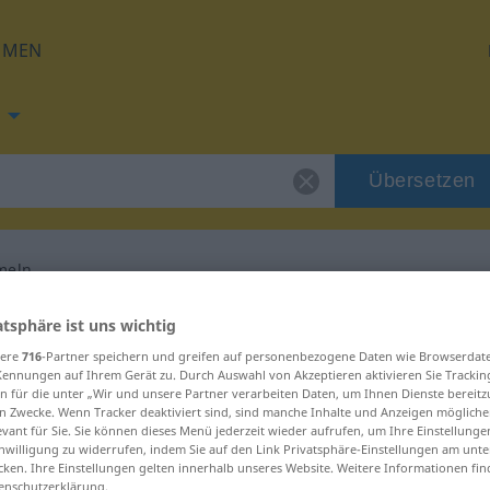
HMEN
Übersetzen
meln
ng für "verschimmeln"
atsphäre ist uns wichtig
sere
716
-Partner speichern und greifen auf personenbezogene Daten wie Browserdat
Kennungen auf Ihrem Gerät zu. Durch Auswahl von Akzeptieren aktivieren Sie Trackin
ersetzung
n für die unter „Wir und unsere Partner verarbeiten Daten, um Ihnen Dienste bereitz
n Zwecke. Wenn Tracker deaktiviert sind, sind manche Inhalte und Anzeigen mögliche
evant für Sie. Sie können dieses Menü jederzeit wieder aufrufen, um Ihre Einstellung
inwilligung zu widerrufen, indem Sie auf den Link Privatsphäre-Einstellungen am unt
ves Verb
cken. Ihre Einstellungen gelten innerhalb unseres Website. Weitere Informationen fin
enschutzerklärung.