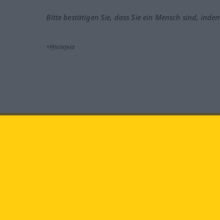
Bitte bestätigen Sie, dass Sie ein Mensch sind, inde
*Pflichtfeld
Besuchen Sie uns auf:
faceb
Langenscheidt