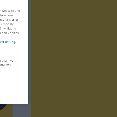
er Webseite und
 Vorauswahl
sonalisierter
Button Ihr
Einwilligung
zu den Cookies
.
zerklärung
.
eichern von
sung von