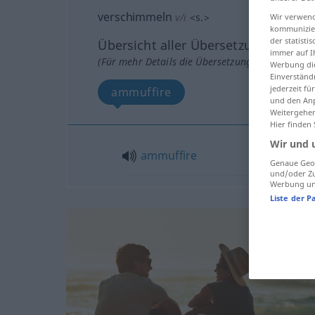
verschimmeln
v/i
<
s.
>
Wir verwend
kommunizier
der statist
Übersicht aller Übersetzungen
immer auf I
(Für mehr Details die Übersetzung anklicken/an
Werbung die
Einverständ
jederzeit f
ammuffire
und den Anp
Weitergehen
Hier finden
Wir und 
ammuffire
Genaue Geol
und/oder Zu
Werbung und
Liste der P