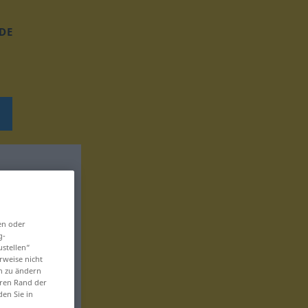
DE
en oder
g-
ustellen“
rweise nicht
en zu ändern
eren Rand der
den Sie in