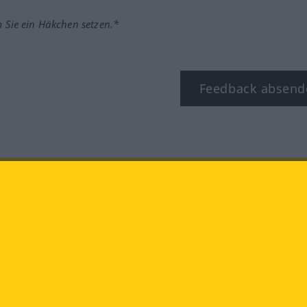
m Sie ein Häkchen setzen.*
Feedback absend
ook
YouTube
Instagram