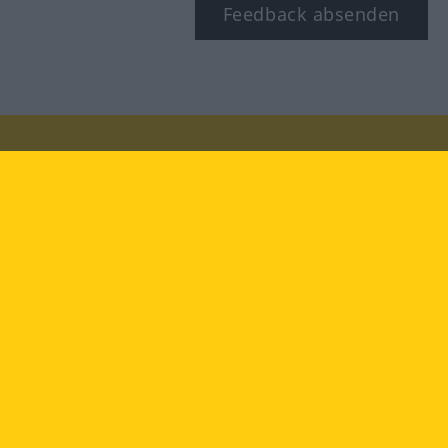
Feedback absenden
Besuchen Sie uns auf:
facebook
YouTube
Instagram
Langenscheidt
NUTZUNGSBEDINGUNGEN
DATENSCHUTZBESTIMMUNGEN