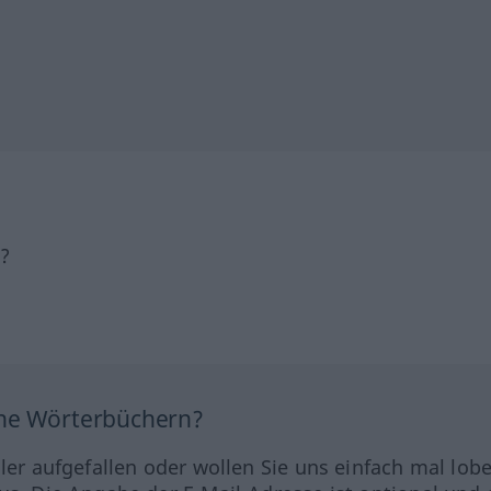
h?
ine Wörterbüchern?
hler aufgefallen oder wollen Sie uns einfach mal lob