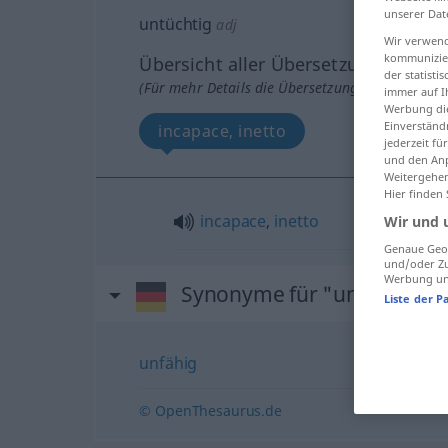
unserer Dat
untüchtig
adj
Wir verwend
kommunizier
Übersicht aller Übersetzungen
der statist
(Für mehr Details die Übersetzung anklicken/an
immer auf I
Werbung die
Einverständ
incapace, inetto
jederzeit f
und den Anp
Weitergehen
Hier finden
incapace
,
inetto
Wir und 
Genaue Geol
und/oder Zu
Werbung und
Synonyme für "untüchtig"
Liste der P
unfähig
© OpenThesaurus.de