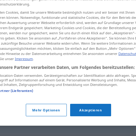
enschutzerklärung.
en Cookies, damit Sie unsere Webseite bestmöglich nutzen und wir besser mit Ihnen
en können. Notwendige, funktionale und statistische Cookies, die für den Betrieb d
ischen Auswertung unserer Webseite erforderlich sind, werden auf Grundlage unserer
tippen)
hrem Endgerät gespeichert. Marketing-Cookies und Cookies, die der Bereitstellung per
nen, werden nur gespeichert, wenn Sie uns durch einen Klick auf den „Akzeptieren“-
nis geben. Klicken Sie ansonsten auf „Fortfahren ohne Akzeptieren“. Sie können Ihre 
ür zukünftige Besuche unserer Webseite widerrufen. Wenn Sie weitere Informationen 
assungsmöglichkeiten möchten, klicken Sie einfach auf den Button „Mehr Optionen“
de Hinweise zu der Datenverarbeitung entnehmen Sie ansonsten unserer
Datenschut
 Sie unser
Impressum
.
untüchtig
unsere Partner verarbeiten Daten, um Folgendes bereitzustellen:
ocation-Daten verwenden. Geräteeigenschaften zur Identifikation aktiv abfragen. Sp
griff auf Informationen auf einem Gerät. Personalisierte Werbung und Inhalte, Mes
 Inhalten, Zielgruppenforschung und Entwicklung von Dienstleistungen.
artner (Lieferanten)
Mehr Optionen
Akzeptieren