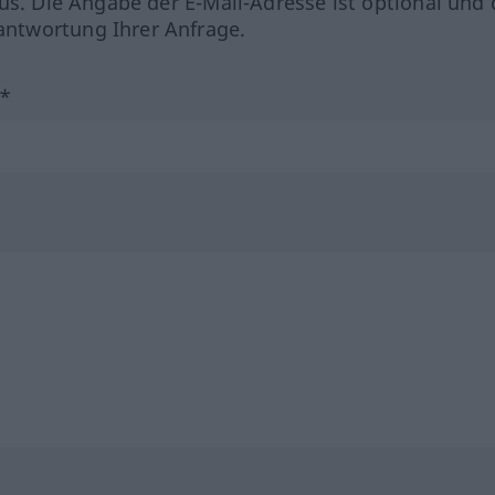
us. Die Angabe der E-Mail-Adresse ist optional und 
ntwortung Ihrer Anfrage.
?*