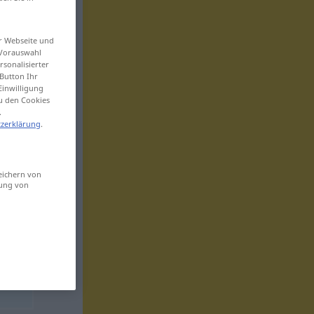
er Webseite und
 Vorauswahl
sonalisierter
Button Ihr
Einwilligung
zu den Cookies
.
zerklärung
.
eichern von
sung von