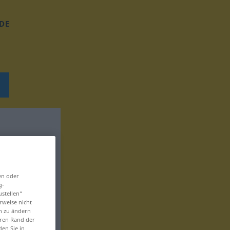
DE
en oder
g-
ustellen“
rweise nicht
en zu ändern
eren Rand der
den Sie in