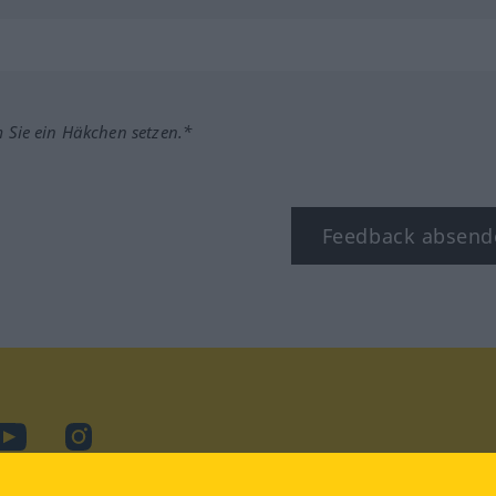
m Sie ein Häkchen setzen.*
Feedback absend
ook
YouTube
Instagram