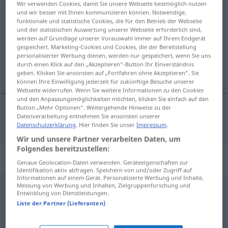
Wir verwenden Cookies, damit Sie unsere Webseite bestmöglich nutzen
und wir besser mit Ihnen kommunizieren können. Notwendige,
ungehindert
adj
funktionale und statistische Cookies, die für den Betrieb der Webseite
und der statistischen Auswertung unserer Webseite erforderlich sind,
Übersicht aller Übersetzungen
werden auf Grundlage unserer Vorauswahl immer auf Ihrem Endgerät
gespeichert. Marketing-Cookies und Cookies, die der Bereitstellung
(Für mehr Details die Übersetzung anklicken/antippen)
personalisierter Werbung dienen, werden nur gespeichert, wenn Sie uns
durch einen Klick auf den „Akzeptieren“-Button Ihr Einverständnis
non impedito
geben. Klicken Sie ansonsten auf „Fortfahren ohne Akzeptieren“. Sie
können Ihre Einwilligung jederzeit für zukünftige Besuche unserer
Webseite widerrufen. Wenn Sie weitere Informationen zu den Cookies
und den Anpassungsmöglichkeiten möchten, klicken Sie einfach auf den
Button „Mehr Optionen“. Weitergehende Hinweise zu der
Datenverarbeitung entnehmen Sie ansonsten unserer
non
impedito
ungehindert
Datenschutzerklärung
. Hier finden Sie unser
Impressum
.
Wir und unsere Partner verarbeiten Daten, um
Folgendes bereitzustellen:
„ungehindert“
: Adverb
Genaue Geolocation-Daten verwenden. Geräteeigenschaften zur
Identifikation aktiv abfragen. Speichern von und/oder Zugriff auf
Informationen auf einem Gerät. Personalisierte Werbung und Inhalte,
Messung von Werbung und Inhalten, Zielgruppenforschung und
ungehindert
adv
Entwicklung von Dienstleistungen.
Liste der Partner (Lieferanten)
Übersicht aller Übersetzungen
(Für mehr Details die Übersetzung anklicken/antippen)