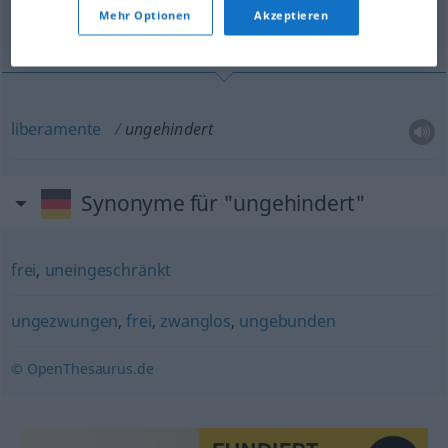
Mehr Optionen
Akzeptieren
liberamente
liberamente
ungehindert
Synonyme für "ungehindert"
frei
,
uneingeschränkt
ungezwungen
,
frei
,
zwanglos
,
ungebunden
© OpenThesaurus.de