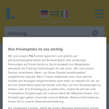
Ihre Privatsphäre ist uns wichtig
Deutsch-Italienisch Wörterbuch
Stauung
Wir und unsere
716
-Partner speichern und greifen auf
Deutsch-Italienisch Übersetzung
personenbezogene Daten wie Browserdaten oder eindeutige
Kennungen auf Ihrem Gerät zu. Durch Auswahl von Akzeptieren
für "Stauung"
aktivieren Sie Tracking-Technologien für die unter „Wir und unsere
Partner verarbeiten Daten, um Ihnen Dienste bereitzustellen“
aufgeführten Zwecke. Wenn Tracker deaktiviert sind, sind manche
"Stauung" Italienisch Übersetzung
Inhalte und Anzeigen möglicherweise nicht mehr so relevant für Sie. Sie
können dieses Menü jederzeit wieder aufrufen, um Ihre Einstellungen zu
ändern oder Ihre Einwilligung zu widerrufen, indem Sie auf den Link
Privatsphäre-Einstellungen am unteren Rand der Webseite klicken. Ihre
„Stauung“
: Femininum
Einstellungen gelten innerhalb unseres Website. Weitere Informationen
finden Sie in unserer Datenschutzerklärung.
Stauung
Wir verwenden Cookies, damit Sie unsere Webseite bestmöglich nutzen
f
<
-
;
-en
>