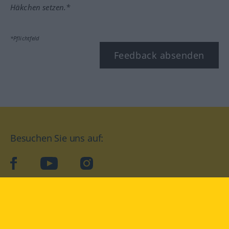
Häkchen setzen.*
*Pflichtfeld
Feedback absenden
Besuchen Sie uns auf:
facebook
YouTube
Instagram
Langenscheidt