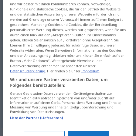
und wir besser mit Ihnen kommunizieren können. Notwendige,
funktionale und statistische Cookies, die für den Betrieb der Webseite
Übersicht aller Übersetzungen
und der statistischen Auswertung unserer Webseite erforderlich sind,
(Für mehr Details die Übersetzung anklicken/antippen)
werden auf Grundlage unserer Vorauswahl immer auf Ihrem Endgerät
gespeichert. Marketing-Cookies und Cookies, die der Bereitstellung
personalisierter Werbung dienen, werden nur gespeichert, wenn Sie uns
arresto, blocco
ristagno, stasi
durch einen Klick auf den „Akzeptieren“-Button Ihr Einverständnis
geben. Klicken Sie ansonsten auf „Fortfahren ohne Akzeptieren“. Sie
können Ihre Einwilligung jederzeit für zukünftige Besuche unserer
Webseite widerrufen. Wenn Sie weitere Informationen zu den Cookies
und den Anpassungsmöglichkeiten möchten, klicken Sie einfach auf den
Button „Mehr Optionen“. Weitergehende Hinweise zu der
arresto
m
Stauung
Datenverarbeitung entnehmen Sie ansonsten unserer
Datenschutzerklärung
. Hier finden Sie unser
Impressum
.
blocco
m
Stauung
Wir und unsere Partner verarbeiten Daten, um
Folgendes bereitzustellen:
Genaue Geolocation-Daten verwenden. Geräteeigenschaften zur
Identifikation aktiv abfragen. Speichern von und/oder Zugriff auf
ristagno
m
Stauung
von Wasser
Informationen auf einem Gerät. Personalisierte Werbung und Inhalte,
Messung von Werbung und Inhalten, Zielgruppenforschung und
Entwicklung von Dienstleistungen.
stasi
f
Stauung
MED
Liste der Partner (Lieferanten)