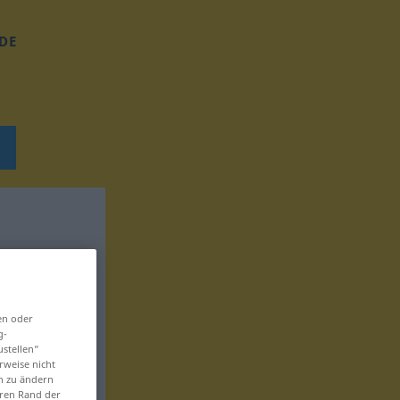
DE
en oder
g-
ustellen“
rweise nicht
en zu ändern
eren Rand der