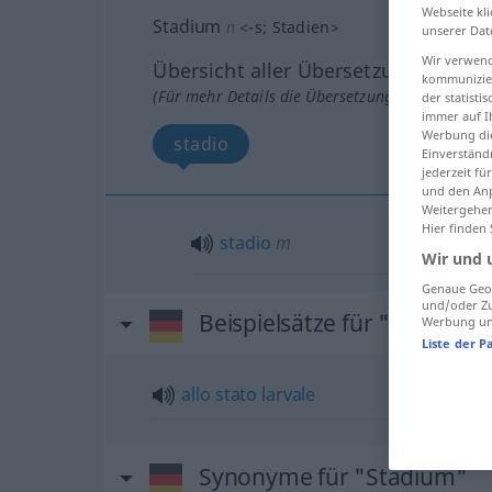
Webseite kli
Stadium
n
<
-s
;
Stadien
>
unserer Dat
Wir verwend
Übersicht aller Übersetzungen
kommunizier
(Für mehr Details die Übersetzung anklicken/an
der statist
immer auf I
Werbung die
stadio
Einverständ
jederzeit f
und den Anp
Weitergehen
Hier finden
stadio
m
Wir und 
Genaue Geol
und/oder Zu
Beispielsätze für "Stadium"
Werbung und
Liste der P
allo
stato
larvale
Synonyme für "Stadium"