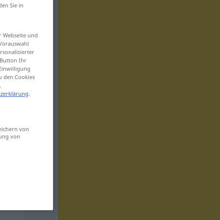
den Sie in
er Webseite und
 Vorauswahl
sonalisierter
Button Ihr
Einwilligung
zu den Cookies
.
zerklärung
.
eichern von
sung von