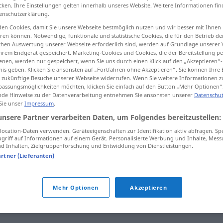
cken. Ihre Einstellungen gelten innerhalb unseres Website. Weitere Informationen fin
enschutzerklärung.
en Cookies, damit Sie unsere Webseite bestmöglich nutzen und wir besser mit Ihnen
en können. Notwendige, funktionale und statistische Cookies, die für den Betrieb d
tippen)
ischen Auswertung unserer Webseite erforderlich sind, werden auf Grundlage unserer
hrem Endgerät gespeichert. Marketing-Cookies und Cookies, die der Bereitstellung per
nen, werden nur gespeichert, wenn Sie uns durch einen Klick auf den „Akzeptieren“-
nis geben. Klicken Sie ansonsten auf „Fortfahren ohne Akzeptieren“. Sie können Ihre 
ür zukünftige Besuche unserer Webseite widerrufen. Wenn Sie weitere Informationen 
assungsmöglichkeiten möchten, klicken Sie einfach auf den Button „Mehr Optionen“
de Hinweise zu der Datenverarbeitung entnehmen Sie ansonsten unserer
Datenschut
 Sie unser
Impressum
.
Stadium
unsere Partner verarbeiten Daten, um Folgendes bereitzustellen:
ocation-Daten verwenden. Geräteeigenschaften zur Identifikation aktiv abfragen. Sp
griff auf Informationen auf einem Gerät. Personalisierte Werbung und Inhalte, Mes
 Inhalten, Zielgruppenforschung und Entwicklung von Dienstleistungen.
artner (Lieferanten)
im -en Stadium
Mehr Optionen
Akzeptieren