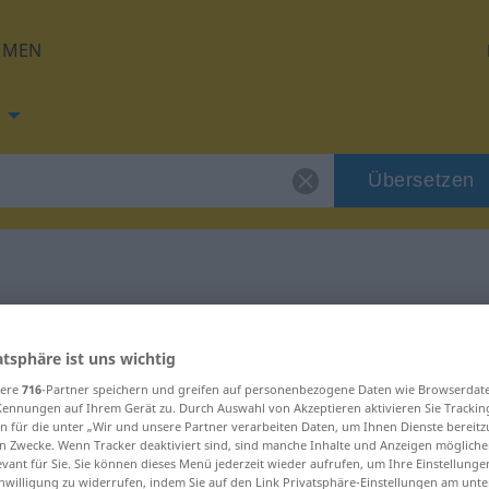
HMEN
Übersetzen
ng für "Stadium"
atsphäre ist uns wichtig
ung
sere
716
-Partner speichern und greifen auf personenbezogene Daten wie Browserdat
Kennungen auf Ihrem Gerät zu. Durch Auswahl von Akzeptieren aktivieren Sie Trackin
n für die unter „Wir und unsere Partner verarbeiten Daten, um Ihnen Dienste bereitz
n Zwecke. Wenn Tracker deaktiviert sind, sind manche Inhalte und Anzeigen mögliche
evant für Sie. Sie können dieses Menü jederzeit wieder aufrufen, um Ihre Einstellung
inwilligung zu widerrufen, indem Sie auf den Link Privatsphäre-Einstellungen am unt