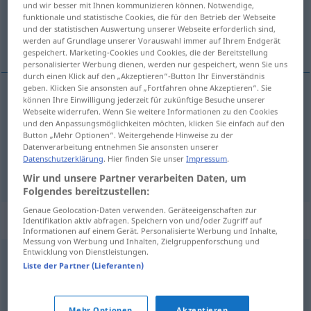
und wir besser mit Ihnen kommunizieren können. Notwendige,
funktionale und statistische Cookies, die für den Betrieb der Webseite
Übersicht aller Übersetzungen
und der statistischen Auswertung unserer Webseite erforderlich sind,
werden auf Grundlage unserer Vorauswahl immer auf Ihrem Endgerät
(Für mehr Details die Übersetzung anklicken/antippen)
gespeichert. Marketing-Cookies und Cookies, die der Bereitstellung
personalisierter Werbung dienen, werden nur gespeichert, wenn Sie uns
durch einen Klick auf den „Akzeptieren“-Button Ihr Einverständnis
geben. Klicken Sie ansonsten auf „Fortfahren ohne Akzeptieren“. Sie
können Ihre Einwilligung jederzeit für zukünftige Besuche unserer
Spore
Sporen → siehe „
“
Webseite widerrufen. Wenn Sie weitere Informationen zu den Cookies
und den Anpassungsmöglichkeiten möchten, klicken Sie einfach auf den
Button „Mehr Optionen“. Weitergehende Hinweise zu der
Datenverarbeitung entnehmen Sie ansonsten unserer
Datenschutzerklärung
. Hier finden Sie unser
Impressum
.
Sporn
Sporen → siehe „
“
Wir und unsere Partner verarbeiten Daten, um
Folgendes bereitzustellen:
Genaue Geolocation-Daten verwenden. Geräteeigenschaften zur
Beispielsätze für "Sporen"
Identifikation aktiv abfragen. Speichern von und/oder Zugriff auf
Informationen auf einem Gerät. Personalisierte Werbung und Inhalte,
Messung von Werbung und Inhalten, Zielgruppenforschung und
Entwicklung von Dienstleistungen.
sich
die ersten Sporen
verdienen
Liste der Partner (Lieferanten)
(
DAT
)
fare
le prime conquiste
Mehr Optionen
Akzeptieren