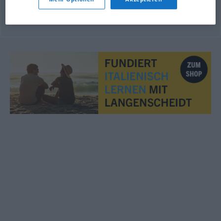
dem
Pferd
die Sporen
geben
spronare
il
cavallo