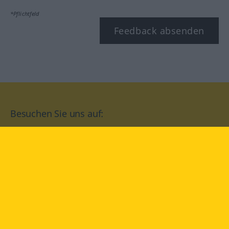
*Pflichtfeld
Feedback absenden
Besuchen Sie uns auf:
facebook
YouTube
Instagram
Langenscheidt