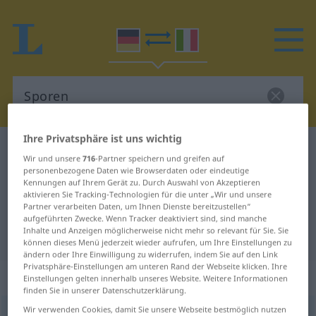
Ihre Privatsphäre ist uns wichtig
Deutsch-Italienisch Wörterbuch
Sporen
Wir und unsere
716
-Partner speichern und greifen auf
Deutsch-Italienisch Übersetzung
personenbezogene Daten wie Browserdaten oder eindeutige
Kennungen auf Ihrem Gerät zu. Durch Auswahl von Akzeptieren
für "Sporen"
aktivieren Sie Tracking-Technologien für die unter „Wir und unsere
Partner verarbeiten Daten, um Ihnen Dienste bereitzustellen“
aufgeführten Zwecke. Wenn Tracker deaktiviert sind, sind manche
Inhalte und Anzeigen möglicherweise nicht mehr so relevant für Sie. Sie
"Sporen" Italienisch Übersetzung
können dieses Menü jederzeit wieder aufrufen, um Ihre Einstellungen zu
ändern oder Ihre Einwilligung zu widerrufen, indem Sie auf den Link
Privatsphäre-Einstellungen am unteren Rand der Webseite klicken. Ihre
„Sporen“
: Plural
Einstellungen gelten innerhalb unseres Website. Weitere Informationen
finden Sie in unserer Datenschutzerklärung.
Wir verwenden Cookies, damit Sie unsere Webseite bestmöglich nutzen
Sporen
pl