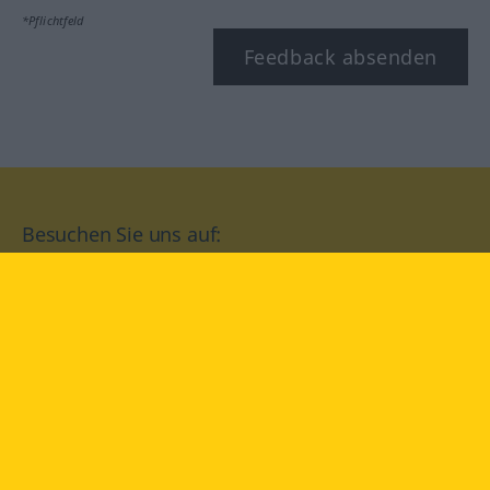
*Pflichtfeld
Feedback absenden
Besuchen Sie uns auf:
facebook
YouTube
Instagram
Langenscheidt
NUTZUNGSBEDINGUNGEN