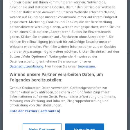
und wir besser mit Ihnen kommunizieren können. Notwendige,
funktionale und statistische Cookies, die für den Betrieb der Webseite
Schweinchen
n
<
-s
;
Schweinchen
>
und der statistischen Auswertung unserer Webseite erforderlich sind,
werden auf Grundlage unserer Vorauswahl immer auf Ihrem Endgerät
Übersicht aller Übersetzungen
gespeichert. Marketing-Cookies und Cookies, die der Bereitstellung
personalisierter Werbung dienen, werden nur gespeichert, wenn Sie uns
(Für mehr Details die Übersetzung anklicken/antippen)
durch einen Klick auf den „Akzeptieren“-Button Ihr Einverständnis
geben. Klicken Sie ansonsten auf „Fortfahren ohne Akzeptieren“. Sie
maialino, porcellino
können Ihre Einwilligung jederzeit für zukünftige Besuche unserer
Webseite widerrufen. Wenn Sie weitere Informationen zu den Cookies
und den Anpassungsmöglichkeiten möchten, klicken Sie einfach auf den
Button „Mehr Optionen“. Weitergehende Hinweise zu der
Datenverarbeitung entnehmen Sie ansonsten unserer
Datenschutzerklärung
. Hier finden Sie unser
Impressum
.
maialino
m
Schweinchen
Wir und unsere Partner verarbeiten Daten, um
Folgendes bereitzustellen:
porcellino
m
Schweinchen
Genaue Geolocation-Daten verwenden. Geräteeigenschaften zur
Identifikation aktiv abfragen. Speichern von und/oder Zugriff auf
Informationen auf einem Gerät. Personalisierte Werbung und Inhalte,
Messung von Werbung und Inhalten, Zielgruppenforschung und
Synonyme für "Schweinchen"
Entwicklung von Dienstleistungen.
Liste der Partner (Lieferanten)
Ferkel
,
Frischling
Mehr Optionen
Akzeptieren