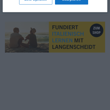
© OpenThesaurus.de