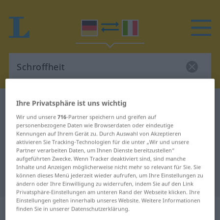
Ihre Privatsphäre ist uns wichtig
Deutsch-Italienisch Wörterbuch
Schroffheit
Deutsch-Italienisch Übersetzung
Wir und unsere
716
-Partner speichern und greifen auf
personenbezogene Daten wie Browserdaten oder eindeutige
für "Schroffheit"
Kennungen auf Ihrem Gerät zu. Durch Auswahl von Akzeptieren
aktivieren Sie Tracking-Technologien für die unter „Wir und unsere
Partner verarbeiten Daten, um Ihnen Dienste bereitzustellen“
aufgeführten Zwecke. Wenn Tracker deaktiviert sind, sind manche
"Schroffheit" Italienisch
Inhalte und Anzeigen möglicherweise nicht mehr so relevant für Sie. Sie
können dieses Menü jederzeit wieder aufrufen, um Ihre Einstellungen zu
Übersetzung
ändern oder Ihre Einwilligung zu widerrufen, indem Sie auf den Link
Privatsphäre-Einstellungen am unteren Rand der Webseite klicken. Ihre
Einstellungen gelten innerhalb unseres Website. Weitere Informationen
„Schroffheit“
: Femininum
finden Sie in unserer Datenschutzerklärung.