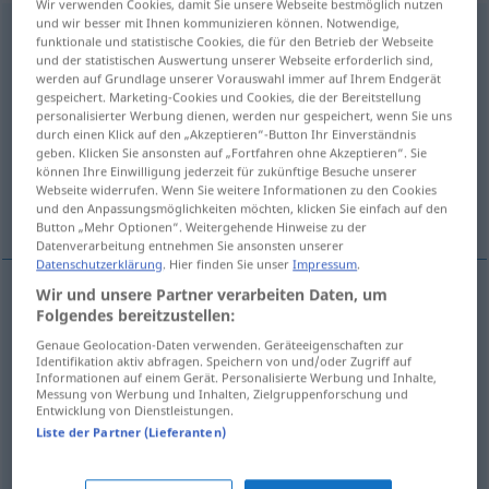
Wir verwenden Cookies, damit Sie unsere Webseite bestmöglich nutzen
und wir besser mit Ihnen kommunizieren können. Notwendige,
Schroffheit
f
<
Schroffheit
;
-en
>
funktionale und statistische Cookies, die für den Betrieb der Webseite
und der statistischen Auswertung unserer Webseite erforderlich sind,
Übersicht aller Übersetzungen
werden auf Grundlage unserer Vorauswahl immer auf Ihrem Endgerät
gespeichert. Marketing-Cookies und Cookies, die der Bereitstellung
(Für mehr Details die Übersetzung anklicken/antippen)
personalisierter Werbung dienen, werden nur gespeichert, wenn Sie uns
durch einen Klick auf den „Akzeptieren“-Button Ihr Einverständnis
ripidezza
geben. Klicken Sie ansonsten auf „Fortfahren ohne Akzeptieren“. Sie
können Ihre Einwilligung jederzeit für zukünftige Besuche unserer
Webseite widerrufen. Wenn Sie weitere Informationen zu den Cookies
rudezza, asprezza, risposta secca, dura
und den Anpassungsmöglichkeiten möchten, klicken Sie einfach auf den
Button „Mehr Optionen“. Weitergehende Hinweise zu der
Datenverarbeitung entnehmen Sie ansonsten unserer
Datenschutzerklärung
. Hier finden Sie unser
Impressum
.
Wir und unsere Partner verarbeiten Daten, um
Folgendes bereitzustellen:
ripidezza
f
Schroffheit
Genaue Geolocation-Daten verwenden. Geräteeigenschaften zur
Identifikation aktiv abfragen. Speichern von und/oder Zugriff auf
Informationen auf einem Gerät. Personalisierte Werbung und Inhalte,
Messung von Werbung und Inhalten, Zielgruppenforschung und
rudezza
f
Schroffheit
Grobheit
Entwicklung von Dienstleistungen.
Liste der Partner (Lieferanten)
asprezza
f
Schroffheit
Grobheit