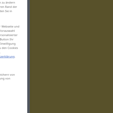
en zu ändern
eren Rand der
den Sie in
er Webseite und
 Vorauswahl
sonalisierter
Button Ihr
Einwilligung
zu den Cookies
.
zerklärung
.
eichern von
sung von