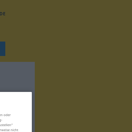
DE
en oder
g-
ustellen“
rweise nicht