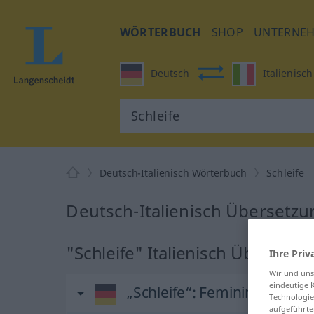
WÖRTERBUCH
SHOP
UNTERNE
Deutsch
Italienisch
Deutsch-Italienisch Wörterbuch
Schleife
Deutsch-Italienisch Übersetzun
"Schleife" Italienisch Übersetz
Ihre Priv
Wir und un
eindeutige 
„Schleife“
: Femininum
Technologie
aufgeführte