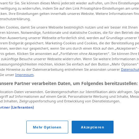
evant für Sie. Sie können dieses Menü jederzeit wieder aufrufen, um Ihre Einstellung
inwilligung zu widerrufen, indem Sie auf den Link Privatsphäre-Einstellungen am unt
cken. Ihre Einstellungen gelten innerhalb unseres Website. Weitere Informationen fin
enschutzerklärung.
tippen)
en Cookies, damit Sie unsere Webseite bestmöglich nutzen und wir besser mit Ihnen
en können. Notwendige, funktionale und statistische Cookies, die für den Betrieb d
ischen Auswertung unserer Webseite erforderlich sind, werden auf Grundlage unserer
rva, ansa
virata
ciclo
hrem Endgerät gespeichert. Marketing-Cookies und Cookies, die der Bereitstellung per
nen, werden nur gespeichert, wenn Sie uns durch einen Klick auf den „Akzeptieren“-
nis geben. Klicken Sie ansonsten auf „Fortfahren ohne Akzeptieren“. Sie können Ihre 
ür zukünftige Besuche unserer Webseite widerrufen. Wenn Sie weitere Informationen 
assungsmöglichkeiten möchten, klicken Sie einfach auf den Button „Mehr Optionen“
Schleife
de Hinweise zu der Datenverarbeitung entnehmen Sie ansonsten unserer
Datenschut
 Sie unser
Impressum
.
unsere Partner verarbeiten Daten, um Folgendes bereitzustellen:
Schleife
am Schuh
ocation-Daten verwenden. Geräteeigenschaften zur Identifikation aktiv abfragen. Sp
griff auf Informationen auf einem Gerät. Personalisierte Werbung und Inhalte, Mes
 Inhalten, Zielgruppenforschung und Entwicklung von Dienstleistungen.
Schleife
starke Biegung
artner (Lieferanten)
Mehr Optionen
Akzeptieren
Schleife
im Fluss