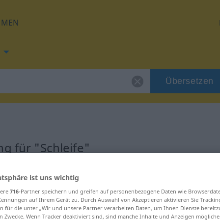
HMEN
Übersetzen
g für "Schleife"
ung
atsphäre ist uns wichtig
sere
716
-Partner speichern und greifen auf personenbezogene Daten wie Browserdat
Kennungen auf Ihrem Gerät zu. Durch Auswahl von Akzeptieren aktivieren Sie Trackin
n für die unter „Wir und unsere Partner verarbeiten Daten, um Ihnen Dienste bereitz
n Zwecke. Wenn Tracker deaktiviert sind, sind manche Inhalte und Anzeigen mögliche