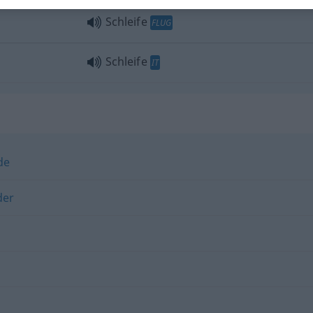
Schleife
FLUG
Schleife
IT
de
der