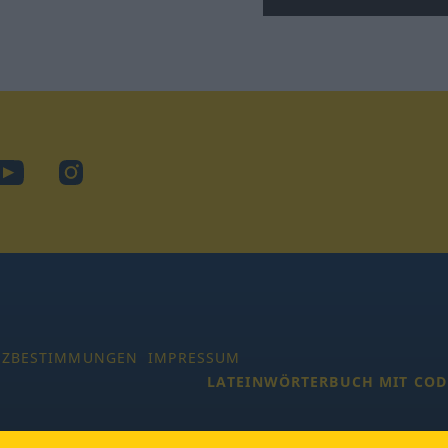
ook
YouTube
Instagram
TZBESTIMMUNGEN
IMPRESSUM
LATEINWÖRTERBUCH MIT COD
 Alle Rechte vorbehalten.