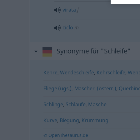
virata
f
ciclo
m
Synonyme für "Schleife"
Kehre
,
Wendeschleife
,
Kehrschleife
,
Wen
Fliege (ugs.)
,
Mascherl (österr.)
,
Querbin
Schlinge
,
Schlaufe
,
Masche
Kurve
,
Biegung
,
Krümmung
© OpenThesaurus.de