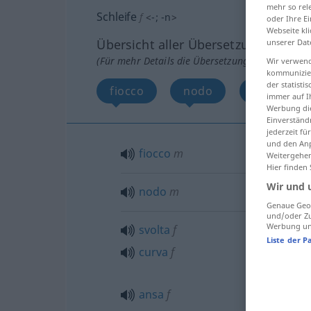
mehr so rel
Schleife
f
<
-
;
-n
>
oder Ihre E
Webseite kli
Übersicht aller Übersetzungen
unserer Dat
(Für mehr Details die Übersetzung anklicken/an
Wir verwend
kommunizier
der statist
fiocco
nodo
svolta, cu
immer auf I
Werbung die
Einverständ
jederzeit f
und den Anp
fiocco
m
Weitergehen
Hier finden
Wir und 
nodo
m
Genaue Geol
und/oder Zu
Werbung und
svolta
f
Liste der P
curva
f
ansa
f