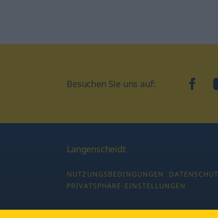
Besuchen Sie uns auf:
faceb
Langenscheidt
NUTZUNGSBEDINGUNGEN
DATENSCHU
PRIVATSPHÄRE-EINSTELLUNGEN
Copyright © 2026 PONS Langenscheidt GmbH,