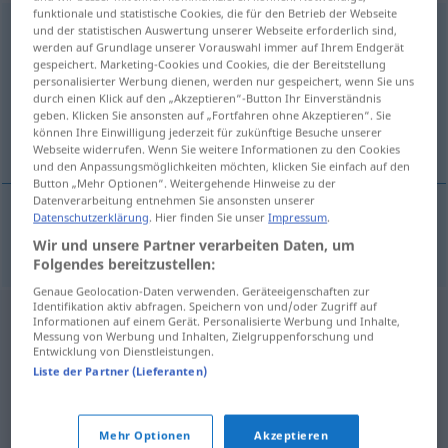
funktionale und statistische Cookies, die für den Betrieb der Webseite
schimmeln
v/i
<
h.
;
s.
>
und der statistischen Auswertung unserer Webseite erforderlich sind,
werden auf Grundlage unserer Vorauswahl immer auf Ihrem Endgerät
gespeichert. Marketing-Cookies und Cookies, die der Bereitstellung
Übersicht aller Übersetzungen
personalisierter Werbung dienen, werden nur gespeichert, wenn Sie uns
(Für mehr Details die Übersetzung anklicken/antippen)
durch einen Klick auf den „Akzeptieren“-Button Ihr Einverständnis
geben. Klicken Sie ansonsten auf „Fortfahren ohne Akzeptieren“. Sie
können Ihre Einwilligung jederzeit für zukünftige Besuche unserer
ammuffire
Webseite widerrufen. Wenn Sie weitere Informationen zu den Cookies
und den Anpassungsmöglichkeiten möchten, klicken Sie einfach auf den
Button „Mehr Optionen“. Weitergehende Hinweise zu der
Datenverarbeitung entnehmen Sie ansonsten unserer
Datenschutzerklärung
. Hier finden Sie unser
Impressum
.
ammuffire
schimmeln
Wir und unsere Partner verarbeiten Daten, um
Folgendes bereitzustellen:
Genaue Geolocation-Daten verwenden. Geräteeigenschaften zur
Identifikation aktiv abfragen. Speichern von und/oder Zugriff auf
Informationen auf einem Gerät. Personalisierte Werbung und Inhalte,
Messung von Werbung und Inhalten, Zielgruppenforschung und
Entwicklung von Dienstleistungen.
Liste der Partner (Lieferanten)
Mehr Optionen
Akzeptieren