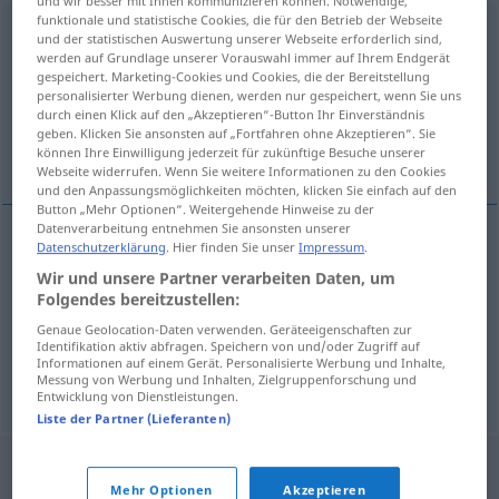
und wir besser mit Ihnen kommunizieren können. Notwendige,
funktionale und statistische Cookies, die für den Betrieb der Webseite
Rückzieher
m
<
-s
;
-
>
und der statistischen Auswertung unserer Webseite erforderlich sind,
werden auf Grundlage unserer Vorauswahl immer auf Ihrem Endgerät
Übersicht aller Übersetzungen
gespeichert. Marketing-Cookies und Cookies, die der Bereitstellung
personalisierter Werbung dienen, werden nur gespeichert, wenn Sie uns
(Für mehr Details die Übersetzung anklicken/antippen)
durch einen Klick auf den „Akzeptieren“-Button Ihr Einverständnis
geben. Klicken Sie ansonsten auf „Fortfahren ohne Akzeptieren“. Sie
marcia indietro
rovesciata
können Ihre Einwilligung jederzeit für zukünftige Besuche unserer
Webseite widerrufen. Wenn Sie weitere Informationen zu den Cookies
und den Anpassungsmöglichkeiten möchten, klicken Sie einfach auf den
Button „Mehr Optionen“. Weitergehende Hinweise zu der
Datenverarbeitung entnehmen Sie ansonsten unserer
Datenschutzerklärung
. Hier finden Sie unser
Impressum
.
marcia
f
indietro
Rückzieher
UMG
FIG
Wir und unsere Partner verarbeiten Daten, um
Folgendes bereitzustellen:
Genaue Geolocation-Daten verwenden. Geräteeigenschaften zur
Identifikation aktiv abfragen. Speichern von und/oder Zugriff auf
Informationen auf einem Gerät. Personalisierte Werbung und Inhalte,
rovesciata
f
Rückzieher
beim Fußball
Messung von Werbung und Inhalten, Zielgruppenforschung und
Entwicklung von Dienstleistungen.
Liste der Partner (Lieferanten)
Mehr Optionen
Akzeptieren