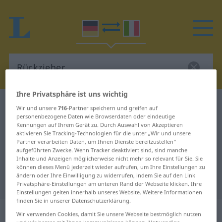
Ihre Privatsphäre ist uns wichtig
Deutsch-Italienisch Wörterbuch
Rückzieher
Wir und unsere
716
-Partner speichern und greifen auf
personenbezogene Daten wie Browserdaten oder eindeutige
Deutsch-Italienisch Übersetzung
Kennungen auf Ihrem Gerät zu. Durch Auswahl von Akzeptieren
aktivieren Sie Tracking-Technologien für die unter „Wir und unsere
für "Rückzieher"
Partner verarbeiten Daten, um Ihnen Dienste bereitzustellen“
aufgeführten Zwecke. Wenn Tracker deaktiviert sind, sind manche
Inhalte und Anzeigen möglicherweise nicht mehr so relevant für Sie. Sie
"Rückzieher" Italienisch
können dieses Menü jederzeit wieder aufrufen, um Ihre Einstellungen zu
ändern oder Ihre Einwilligung zu widerrufen, indem Sie auf den Link
Übersetzung
Privatsphäre-Einstellungen am unteren Rand der Webseite klicken. Ihre
Einstellungen gelten innerhalb unseres Website. Weitere Informationen
finden Sie in unserer Datenschutzerklärung.
„Rückzieher“
: Maskulinum
Wir verwenden Cookies, damit Sie unsere Webseite bestmöglich nutzen