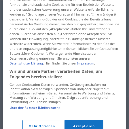
funktionale und statistische Cookies, die für den Betrieb der Webseite
nichtsnutzig
adj
und der statistischen Auswertung unserer Webseite erforderlich sind,
werden auf Grundlage unserer Vorauswahl immer auf Ihrem Endgerät
Übersicht aller Übersetzungen
gespeichert. Marketing-Cookies und Cookies, die der Bereitstellung
personalisierter Werbung dienen, werden nur gespeichert, wenn Sie uns
(Für mehr Details die Übersetzung anklicken/antippen)
durch einen Klick auf den „Akzeptieren“-Button Ihr Einverständnis
geben. Klicken Sie ansonsten auf „Fortfahren ohne Akzeptieren“. Sie
inetto, incapace
können Ihre Einwilligung jederzeit für zukünftige Besuche unserer
Webseite widerrufen. Wenn Sie weitere Informationen zu den Cookies
und den Anpassungsmöglichkeiten möchten, klicken Sie einfach auf den
Button „Mehr Optionen“. Weitergehende Hinweise zu der
Datenverarbeitung entnehmen Sie ansonsten unserer
Datenschutzerklärung
. Hier finden Sie unser
Impressum
.
inetto
nichtsnutzig
Wir und unsere Partner verarbeiten Daten, um
Folgendes bereitzustellen:
incapace
nichtsnutzig
Genaue Geolocation-Daten verwenden. Geräteeigenschaften zur
Identifikation aktiv abfragen. Speichern von und/oder Zugriff auf
Informationen auf einem Gerät. Personalisierte Werbung und Inhalte,
Messung von Werbung und Inhalten, Zielgruppenforschung und
Entwicklung von Dienstleistungen.
Liste der Partner (Lieferanten)
Mehr Optionen
Akzeptieren