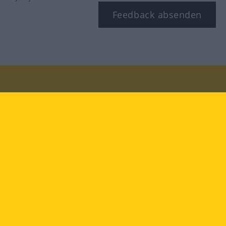
Feedback absenden
Besuchen Sie uns auf:
facebook
YouTube
Instagram
Langenscheidt
NUTZUNGSBEDINGUNGEN