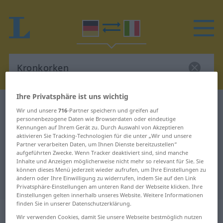
Ihre Privatsphäre ist uns wichtig
Deutsch-Italienisch Wörterbuch
Kronkorken
Wir und unsere
716
-Partner speichern und greifen auf
Deutsch-Italienisch Übersetzung
personenbezogene Daten wie Browserdaten oder eindeutige
Kennungen auf Ihrem Gerät zu. Durch Auswahl von Akzeptieren
für "Kronkorken"
aktivieren Sie Tracking-Technologien für die unter „Wir und unsere
Partner verarbeiten Daten, um Ihnen Dienste bereitzustellen“
aufgeführten Zwecke. Wenn Tracker deaktiviert sind, sind manche
Inhalte und Anzeigen möglicherweise nicht mehr so relevant für Sie. Sie
"Kronkorken" Italienisch
können dieses Menü jederzeit wieder aufrufen, um Ihre Einstellungen zu
ändern oder Ihre Einwilligung zu widerrufen, indem Sie auf den Link
Übersetzung
Privatsphäre-Einstellungen am unteren Rand der Webseite klicken. Ihre
Einstellungen gelten innerhalb unseres Website. Weitere Informationen
finden Sie in unserer Datenschutzerklärung.
„Kronkorken“
: Maskulinum
Wir verwenden Cookies, damit Sie unsere Webseite bestmöglich nutzen