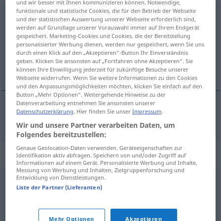
und wir besser mit Ihnen kommunizieren können. Notwendige,
funktionale und statistische Cookies, die für den Betrieb der Webseite
Kronkorken
m
und der statistischen Auswertung unserer Webseite erforderlich sind,
werden auf Grundlage unserer Vorauswahl immer auf Ihrem Endgerät
Übersicht aller Übersetzungen
gespeichert. Marketing-Cookies und Cookies, die der Bereitstellung
personalisierter Werbung dienen, werden nur gespeichert, wenn Sie uns
(Für mehr Details die Übersetzung anklicken/antippen)
durch einen Klick auf den „Akzeptieren“-Button Ihr Einverständnis
geben. Klicken Sie ansonsten auf „Fortfahren ohne Akzeptieren“. Sie
tappo a corona
können Ihre Einwilligung jederzeit für zukünftige Besuche unserer
Webseite widerrufen. Wenn Sie weitere Informationen zu den Cookies
und den Anpassungsmöglichkeiten möchten, klicken Sie einfach auf den
Button „Mehr Optionen“. Weitergehende Hinweise zu der
Datenverarbeitung entnehmen Sie ansonsten unserer
Datenschutzerklärung
. Hier finden Sie unser
Impressum
.
tappo
m
a
corona
Kronkorken
Wir und unsere Partner verarbeiten Daten, um
Folgendes bereitzustellen:
Genaue Geolocation-Daten verwenden. Geräteeigenschaften zur
Synonyme für "Kronkorken"
Identifikation aktiv abfragen. Speichern von und/oder Zugriff auf
Informationen auf einem Gerät. Personalisierte Werbung und Inhalte,
Messung von Werbung und Inhalten, Zielgruppenforschung und
Entwicklung von Dienstleistungen.
Verschluss
,
Verkapselung
,
Kronenkorken
,
Deckel
Liste der Partner (Lieferanten)
© OpenThesaurus.de
Mehr Optionen
Akzeptieren