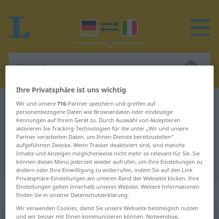
Ihre Privatsphäre ist uns wichtig
Deutsch-Italienisch Wörterbuch
Jurorin
Wir und unsere
716
-Partner speichern und greifen auf
personenbezogene Daten wie Browserdaten oder eindeutige
Deutsch-Italienisch Übersetzung
Kennungen auf Ihrem Gerät zu. Durch Auswahl von Akzeptieren
aktivieren Sie Tracking-Technologien für die unter „Wir und unsere
für "Jurorin"
Partner verarbeiten Daten, um Ihnen Dienste bereitzustellen“
aufgeführten Zwecke. Wenn Tracker deaktiviert sind, sind manche
Inhalte und Anzeigen möglicherweise nicht mehr so relevant für Sie. Sie
"Jurorin" Italienisch Übersetzung
können dieses Menü jederzeit wieder aufrufen, um Ihre Einstellungen zu
ändern oder Ihre Einwilligung zu widerrufen, indem Sie auf den Link
Privatsphäre-Einstellungen am unteren Rand der Webseite klicken. Ihre
Einstellungen gelten innerhalb unseres Website. Weitere Informationen
„Jurorin“
: Femininum
finden Sie in unserer Datenschutzerklärung.
Wir verwenden Cookies, damit Sie unsere Webseite bestmöglich nutzen
und wir besser mit Ihnen kommunizieren können. Notwendige,
Jurorin
f
<
Jurorin
;
-nen
>