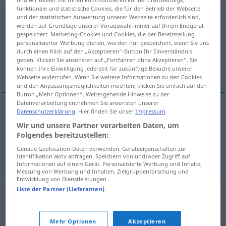
funktionale und statistische Cookies, die für den Betrieb der Webseite
Jahreswagen
m
<
-s
;
Jahreswagen
>
und der statistischen Auswertung unserer Webseite erforderlich sind,
werden auf Grundlage unserer Vorauswahl immer auf Ihrem Endgerät
Übersicht aller Übersetzungen
gespeichert. Marketing-Cookies und Cookies, die der Bereitstellung
personalisierter Werbung dienen, werden nur gespeichert, wenn Sie uns
(Für mehr Details die Übersetzung anklicken/antippen)
durch einen Klick auf den „Akzeptieren“-Button Ihr Einverständnis
geben. Klicken Sie ansonsten auf „Fortfahren ohne Akzeptieren“. Sie
keine direkte Übersetzung
können Ihre Einwilligung jederzeit für zukünftige Besuche unserer
Webseite widerrufen. Wenn Sie weitere Informationen zu den Cookies
und den Anpassungsmöglichkeiten möchten, klicken Sie einfach auf den
Button „Mehr Optionen“. Weitergehende Hinweise zu der
Datenverarbeitung entnehmen Sie ansonsten unserer
Datenschutzerklärung
. Hier finden Sie unser
Impressum
.
keine direkte Übersetzung
= auto venduta da un
Wir und unsere Partner verarbeiten Daten, um
Folgendes bereitzustellen:
dipendente di una fabbrica di automobili dopo un
Genaue Geolocation-Daten verwenden. Geräteeigenschaften zur
anno
Jahreswagen
Identifikation aktiv abfragen. Speichern von und/oder Zugriff auf
Informationen auf einem Gerät. Personalisierte Werbung und Inhalte,
Messung von Werbung und Inhalten, Zielgruppenforschung und
Entwicklung von Dienstleistungen.
Liste der Partner (Lieferanten)
Mehr Optionen
Akzeptieren