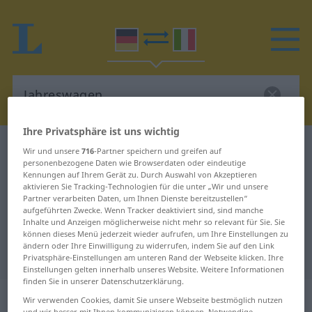
Ihre Privatsphäre ist uns wichtig
Deutsch-Italienisch Wörterbuch
Jahreswagen
Wir und unsere
716
-Partner speichern und greifen auf
personenbezogene Daten wie Browserdaten oder eindeutige
Deutsch-Italienisch Übersetzung
Kennungen auf Ihrem Gerät zu. Durch Auswahl von Akzeptieren
aktivieren Sie Tracking-Technologien für die unter „Wir und unsere
für "Jahreswagen"
Partner verarbeiten Daten, um Ihnen Dienste bereitzustellen“
aufgeführten Zwecke. Wenn Tracker deaktiviert sind, sind manche
Inhalte und Anzeigen möglicherweise nicht mehr so relevant für Sie. Sie
"Jahreswagen" Italienisch
können dieses Menü jederzeit wieder aufrufen, um Ihre Einstellungen zu
ändern oder Ihre Einwilligung zu widerrufen, indem Sie auf den Link
Übersetzung
Privatsphäre-Einstellungen am unteren Rand der Webseite klicken. Ihre
Einstellungen gelten innerhalb unseres Website. Weitere Informationen
finden Sie in unserer Datenschutzerklärung.
„Jahreswagen“
: Maskulinum
Wir verwenden Cookies, damit Sie unsere Webseite bestmöglich nutzen
und wir besser mit Ihnen kommunizieren können. Notwendige,